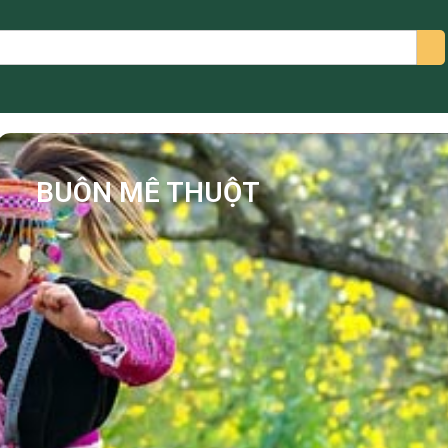
arch
BUÔN MÊ THUỘT