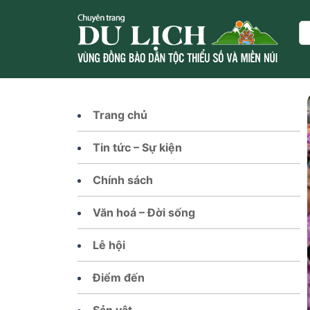
Skip
to
Se
content
Trang chủ
Tin tức – Sự kiện
Chính sách
Văn hoá – Đời sống
Lễ hội
Điểm đến
Sản vật