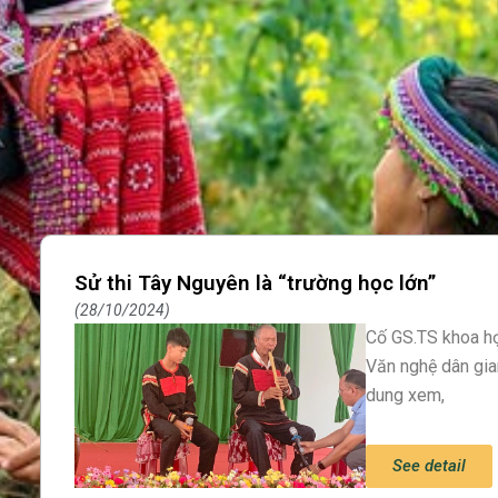
Sử thi Tây Nguyên là “trường học lớn”
28/10/2024
Cố GS.TS khoa họ
Văn nghệ dân gia
dung xem,
See detail