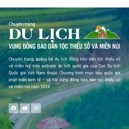
Chuyên trang quảng bá du lịch đồng bào dân tộc thiểu số
và miền núi trên website du lịch quốc gia của Cục Du lịch
Quốc gia Việt Nam thuộc Chương trình mục tiêu quốc gia
phát triển kinh tế – xã hội vùng đồng bào dân tộc thiểu số
và miền núi năm 2024
F
Y
I
a
o
n
c
u
s
e
t
t
b
u
a