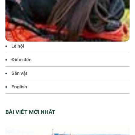
Tin tức – Sự kiện
Chính sách
Văn hoá – Đời sống
Lễ hội
Điểm đến
Sản vật
English
BÀI VIẾT MỚI NHẤT