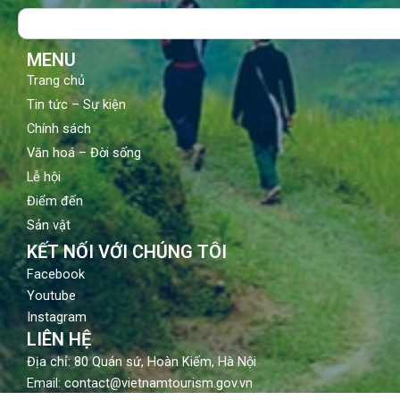
o
b
g
Search
o
e
r
k
a
m
MENU
Trang chủ
Tin tức – Sự kiện
Chính sách
Văn hoá – Đời sống
Lễ hội
Điểm đến
Sản vật
KẾT NỐI VỚI CHÚNG TÔI
Facebook
Youtube
Instagram
LIÊN HỆ
Địa chỉ: 80 Quán sứ, Hoàn Kiếm, Hà Nội
Email: contact@vietnamtourism.gov.vn