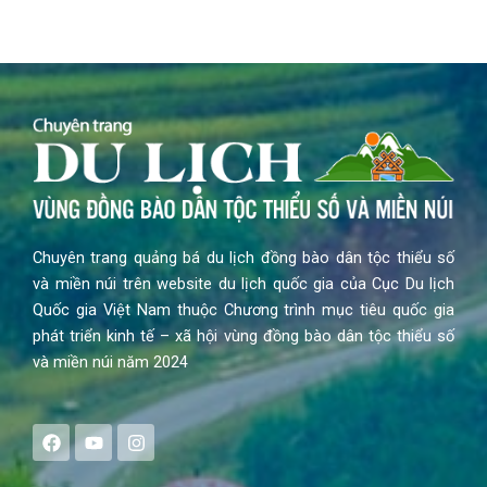
Chuyên trang quảng bá du lịch đồng bào dân tộc thiểu số
và miền núi trên website du lịch quốc gia của Cục Du lịch
Quốc gia Việt Nam thuộc Chương trình mục tiêu quốc gia
phát triển kinh tế – xã hội vùng đồng bào dân tộc thiểu số
và miền núi năm 2024
F
Y
I
a
o
n
c
u
s