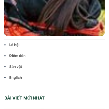
Trang chủ
Tin tức – Sự kiện
Chính sách
Văn hoá – Đời sống
Lễ hội
Điểm đến
Sản vật
English
BÀI VIẾT MỚI NHẤT