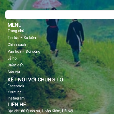
e
t
t
b
u
a
o
b
g
Search
o
e
r
k
a
m
MENU
Trang chủ
Tin tức – Sự kiện
Chính sách
Văn hoá – Đời sống
Lễ hội
Điểm đến
Sản vật
KẾT NỐI VỚI CHÚNG TÔI
Facebook
Youtube
Instagram
LIÊN HỆ
Địa chỉ: 80 Quán sứ, Hoàn Kiếm, Hà Nội