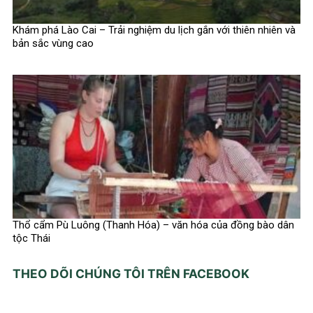
Khám phá Lào Cai – Trải nghiệm du lịch gắn với thiên nhiên và
bản sắc vùng cao
Thổ cẩm Pù Luông (Thanh Hóa) – văn hóa của đồng bào dân
tộc Thái
THEO DÕI CHÚNG TÔI TRÊN FACEBOOK