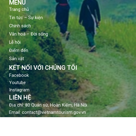
MENU
Trang chủ
Tin tức – Sự kiện
Chính sách
Văn hoá – Đời sống
Lễ hội
Điểm đến
Sản vật
KẾT NỐI VỚI CHÚNG TÔI
Facebook
Youtube
Instagram
LIÊN HỆ
Địa chỉ: 80 Quán sứ, Hoàn Kiếm, Hà Nội
Email: contact@vietnamtourism.gov.vn
Điện thoại: (84-24) 3942 3760