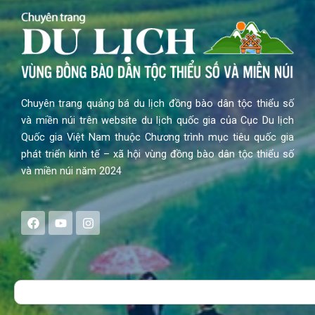
Chuyên trang quảng bá du lịch đồng bào dân tộc thiểu số
và miền núi trên website du lịch quốc gia của Cục Du lịch
Quốc gia Việt Nam thuộc Chương trình mục tiêu quốc gia
phát triển kinh tế – xã hội vùng đồng bào dân tộc thiểu số
và miền núi năm 2024
F
Y
I
a
o
n
c
u
s
e
t
t
b
u
a
o
b
g
Search
o
e
r
k
a
m