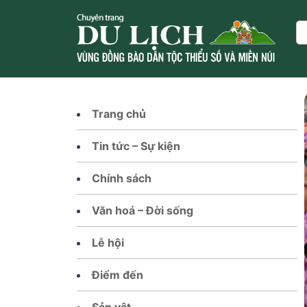
Skip
to
Se
content
Trang chủ
Tin tức – Sự kiện
Chính sách
Văn hoá – Đời sống
Lễ hội
Điểm đến
Sản vật