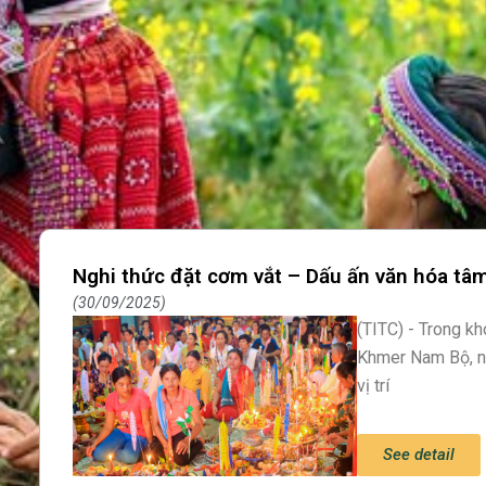
Nghi thức đặt cơm vắt – Dấu ấn văn hóa tâ
30/09/2025
(TITC) - Trong k
Khmer Nam Bộ, n
vị trí
See detail