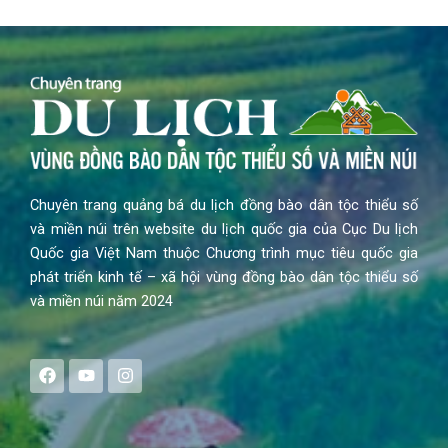
Chuyên trang quảng bá du lịch đồng bào dân tộc thiểu số
và miền núi trên website du lịch quốc gia của Cục Du lịch
Quốc gia Việt Nam thuộc Chương trình mục tiêu quốc gia
phát triển kinh tế – xã hội vùng đồng bào dân tộc thiểu số
và miền núi năm 2024
F
Y
I
a
o
n
c
u
s
e
t
t
b
u
a