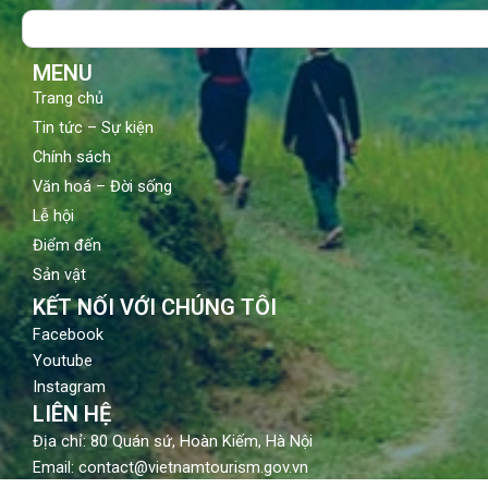
o
b
g
Search
o
e
r
k
a
m
MENU
Trang chủ
Tin tức – Sự kiện
Chính sách
Văn hoá – Đời sống
Lễ hội
Điểm đến
Sản vật
KẾT NỐI VỚI CHÚNG TÔI
Facebook
Youtube
Instagram
LIÊN HỆ
Địa chỉ: 80 Quán sứ, Hoàn Kiếm, Hà Nội
Email: contact@vietnamtourism.gov.vn