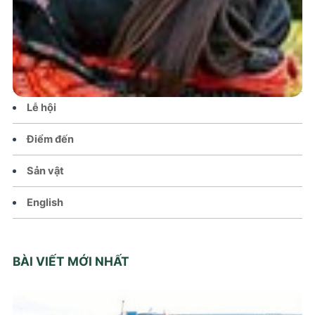
Tin tức – Sự kiện
Chính sách
Văn hoá – Đời sống
Lễ hội
Điểm đến
Sản vật
English
BÀI VIẾT MỚI NHẤT