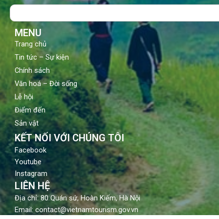
o
b
g
Search
o
e
r
k
a
m
MENU
Trang chủ
Tin tức – Sự kiện
Chính sách
Văn hoá – Đời sống
Lễ hội
Điểm đến
Sản vật
KẾT NỐI VỚI CHÚNG TÔI
Facebook
Youtube
Instagram
LIÊN HỆ
Địa chỉ: 80 Quán sứ, Hoàn Kiếm, Hà Nội
Email: contact@vietnamtourism.gov.vn