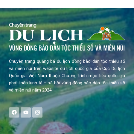
Chuyên trang quảng bá du lịch đồng bào dân tộc thiểu số
và miền núi trên website du lịch quốc gia của Cục Du lịch
Quốc gia Việt Nam thuộc Chương trình mục tiêu quốc gia
phát triển kinh tế – xã hội vùng đồng bào dân tộc thiểu số
và miền núi năm 2024
F
Y
I
a
o
n
c
u
s
e
t
t
b
u
a