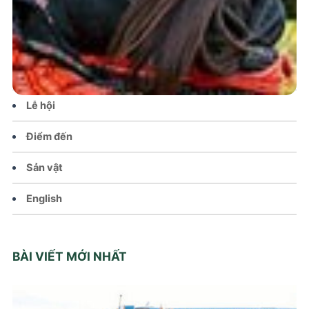
Tin tức – Sự kiện
Chính sách
Văn hoá – Đời sống
Lễ hội
Điểm đến
Sản vật
English
BÀI VIẾT MỚI NHẤT