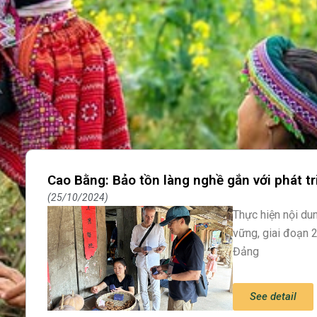
Cao Bằng: Bảo tồn làng nghề gắn với phát tr
25/10/2024
Thực hiện nội dun
vững, giai đoạn 
Đảng
See detail