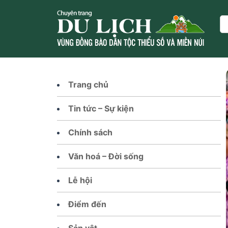
Skip
to
Se
content
Trang chủ
Tin tức – Sự kiện
Chính sách
Văn hoá – Đời sống
Lễ hội
Điểm đến
Sản vật