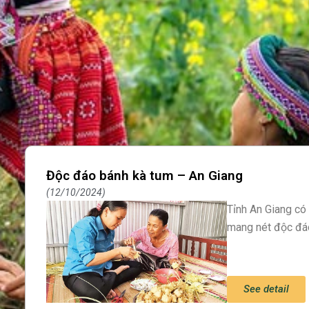
Độc đáo bánh kà tum – An Giang
12/10/2024
Tỉnh An Giang có
mang nét độc đáo
See detail