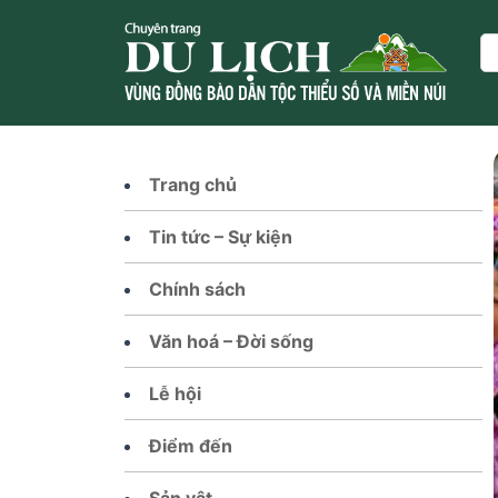
Skip
to
Se
content
Trang chủ
Tin tức – Sự kiện
Chính sách
Văn hoá – Đời sống
Lễ hội
Điểm đến
Sản vật