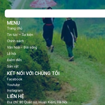
e
t
t
b
u
a
o
b
g
Search
o
e
r
k
a
m
MENU
Trang chủ
Tin tức – Sự kiện
Chính sách
Văn hoá – Đời sống
Lễ hội
Điểm đến
Sản vật
KẾT NỐI VỚI CHÚNG TÔI
Facebook
Youtube
Instagram
LIÊN HỆ
Địa chỉ: 80 Quán sứ, Hoàn Kiếm, Hà Nội