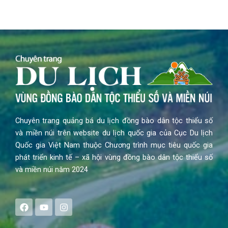
Chuyên trang quảng bá du lịch đồng bào dân tộc thiểu số
và miền núi trên website du lịch quốc gia của Cục Du lịch
Quốc gia Việt Nam thuộc Chương trình mục tiêu quốc gia
phát triển kinh tế – xã hội vùng đồng bào dân tộc thiểu số
và miền núi năm 2024
F
Y
I
a
o
n
c
u
s