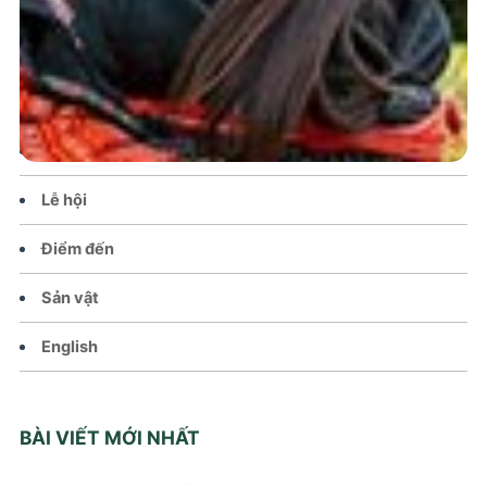
Trang chủ
Tin tức – Sự kiện
Chính sách
Văn hoá – Đời sống
Lễ hội
Điểm đến
Sản vật
English
BÀI VIẾT MỚI NHẤT