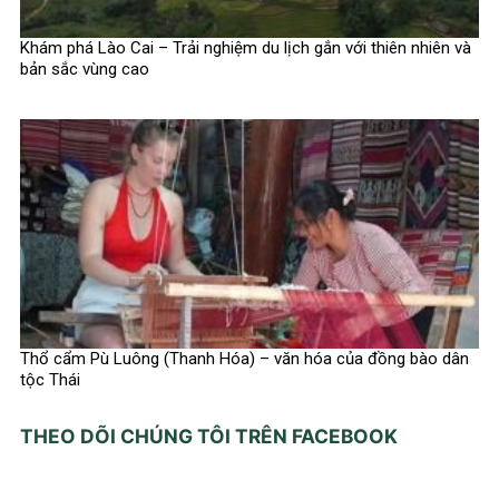
Khám phá Lào Cai – Trải nghiệm du lịch gắn với thiên nhiên và
bản sắc vùng cao
Thổ cẩm Pù Luông (Thanh Hóa) – văn hóa của đồng bào dân
tộc Thái
THEO DÕI CHÚNG TÔI TRÊN FACEBOOK