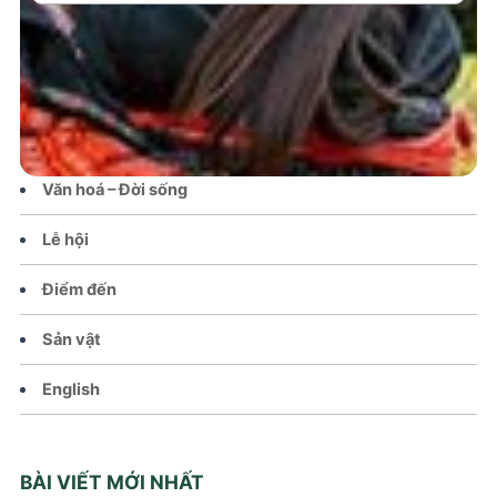
Trang chủ
Tin tức – Sự kiện
Chính sách
Văn hoá – Đời sống
Lễ hội
Điểm đến
Sản vật
English
BÀI VIẾT MỚI NHẤT