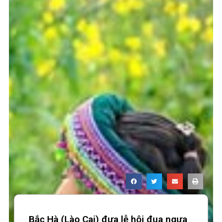
Bắc Hà (Lào Cai) đưa lễ hội đua ngựa