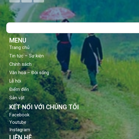
c
u
s
e
t
t
b
u
a
o
b
g
Search
o
e
r
k
a
m
MENU
Trang chủ
Tin tức – Sự kiện
Chính sách
Văn hoá – Đời sống
Lễ hội
Điểm đến
Sản vật
KẾT NỐI VỚI CHÚNG TÔI
Facebook
Youtube
Instagram
LIÊN HỆ