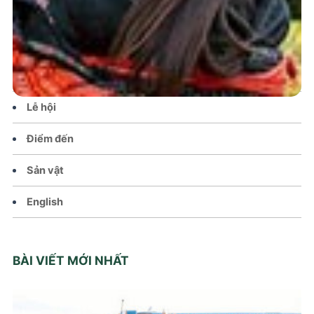
Tin tức – Sự kiện
Chính sách
Văn hoá – Đời sống
Lễ hội
Điểm đến
Sản vật
English
BÀI VIẾT MỚI NHẤT