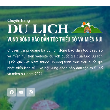
Chuyên trang quảng bá du lịch đồng bào dân tộc thiểu số
và miền núi trên website du lịch quốc gia của Cục Du lịch
Quốc gia Việt Nam thuộc Chương trình mục tiêu quốc gia
phát triển kinh tế – xã hội vùng đồng bào dân tộc thiểu số
và miền núi năm 2024
F
Y
I
a
o
n
c
u
s
e
t
t
b
u
a