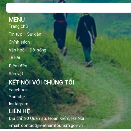
o
b
g
Search
o
e
r
k
a
m
MENU
Trang chủ
Tin tức – Sự kiện
Chính sách
Văn hoá – Đời sống
Lễ hội
Điểm đến
Sản vật
KẾT NỐI VỚI CHÚNG TÔI
Facebook
Youtube
Instagram
LIÊN HỆ
Địa chỉ: 80 Quán sứ, Hoàn Kiếm, Hà Nội
Email: contact@vietnamtourism.gov.vn