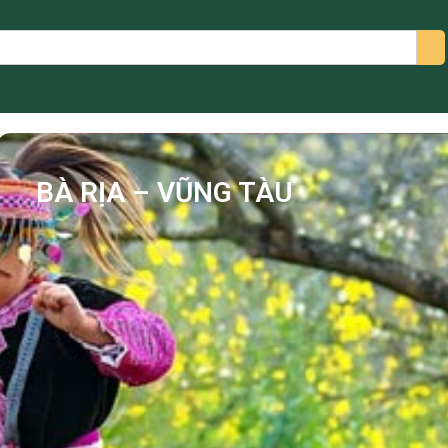
arch
BÀ RỊA – VŨNG TÀU