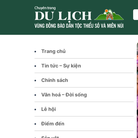
Skip
to
Se
content
Trang chủ
Tin tức – Sự kiện
Chính sách
Văn hoá – Đời sống
Lễ hội
Điểm đến
Sản vật