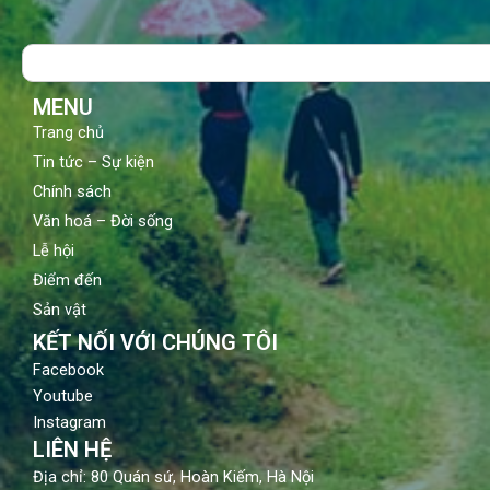
e
t
t
b
u
a
o
b
g
Search
o
e
r
k
a
m
MENU
Trang chủ
Tin tức – Sự kiện
Chính sách
Văn hoá – Đời sống
Lễ hội
Điểm đến
Sản vật
KẾT NỐI VỚI CHÚNG TÔI
Facebook
Youtube
Instagram
LIÊN HỆ
Địa chỉ: 80 Quán sứ, Hoàn Kiếm, Hà Nội