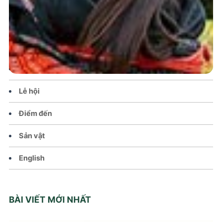
Trang chủ
Tin tức – Sự kiện
Chính sách
Văn hoá – Đời sống
Lễ hội
Điểm đến
Sản vật
English
BÀI VIẾT MỚI NHẤT