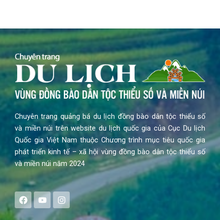
Chuyên trang quảng bá du lịch đồng bào dân tộc thiểu số
và miền núi trên website du lịch quốc gia của Cục Du lịch
Quốc gia Việt Nam thuộc Chương trình mục tiêu quốc gia
phát triển kinh tế – xã hội vùng đồng bào dân tộc thiểu số
và miền núi năm 2024
F
Y
I
a
o
n
c
u
s