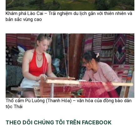
Khám phá Lào Cai – Trải nghiệm du lịch gắn với thiên nhiên và
bản sắc vùng cao
Thổ cẩm Pù Luông (Thanh Hóa) – văn hóa của đồng bào dân
tộc Thái
THEO DÕI CHÚNG TÔI TRÊN FACEBOOK