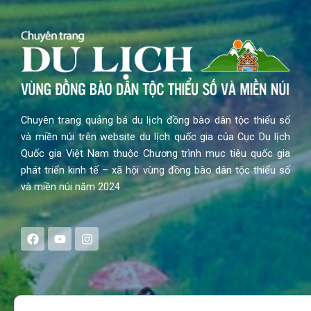
Chuyên trang quảng bá du lịch đồng bào dân tộc thiểu số
và miền núi trên website du lịch quốc gia của Cục Du lịch
Quốc gia Việt Nam thuộc Chương trình mục tiêu quốc gia
phát triển kinh tế – xã hội vùng đồng bào dân tộc thiểu số
và miền núi năm 2024
F
Y
I
a
o
n
c
u
s
e
t
t
b
u
a
o
b
g
Search
o
e
r