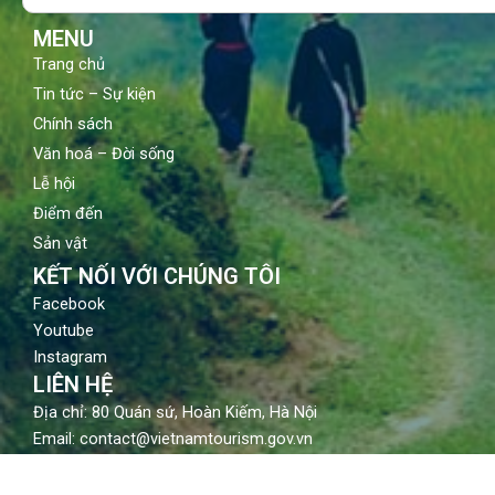
k
a
m
MENU
Trang chủ
Tin tức – Sự kiện
Chính sách
Văn hoá – Đời sống
Lễ hội
Điểm đến
Sản vật
KẾT NỐI VỚI CHÚNG TÔI
Facebook
Youtube
Instagram
LIÊN HỆ
Địa chỉ: 80 Quán sứ, Hoàn Kiếm, Hà Nội
Email: contact@vietnamtourism.gov.vn
Điện thoại: (84-24) 3942 3760