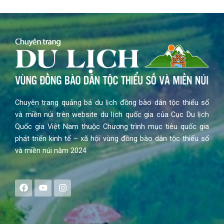
Chuyên trang quảng bá du lịch đồng bào dân tộc thiểu số
và miền núi trên website du lịch quốc gia của Cục Du lịch
Quốc gia Việt Nam thuộc Chương trình mục tiêu quốc gia
phát triển kinh tế – xã hội vùng đồng bào dân tộc thiểu số
và miền núi năm 2024
F
Y
I
a
o
n
c
u
s
e
t
t
b
u
a