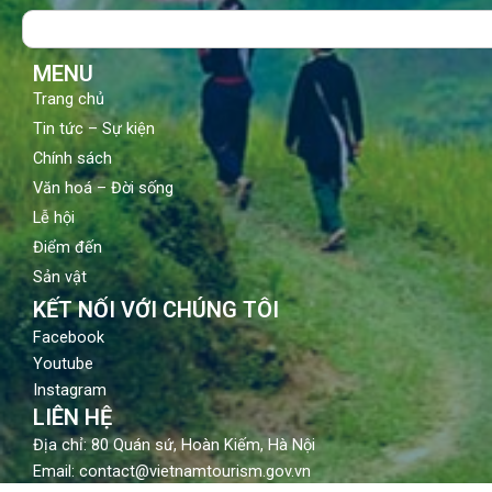
o
b
g
Search
o
e
r
k
a
m
MENU
Trang chủ
Tin tức – Sự kiện
Chính sách
Văn hoá – Đời sống
Lễ hội
Điểm đến
Sản vật
KẾT NỐI VỚI CHÚNG TÔI
Facebook
Youtube
Instagram
LIÊN HỆ
Địa chỉ: 80 Quán sứ, Hoàn Kiếm, Hà Nội
Email: contact@vietnamtourism.gov.vn