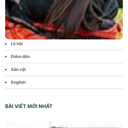
Tin tức – Sự kiện
Chính sách
Văn hoá – Đời sống
Lễ hội
Điểm đến
Sản vật
English
BÀI VIẾT MỚI NHẤT