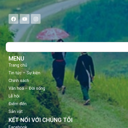
F
Y
I
a
o
n
c
u
s
e
t
t
b
u
a
o
b
g
Search
o
e
r
k
a
m
MENU
Trang chủ
Tin tức – Sự kiện
Chính sách
Văn hoá – Đời sống
Lễ hội
Điểm đến
Sản vật
KẾT NỐI VỚI CHÚNG TÔI
Facebook