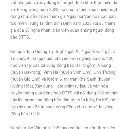
sát nhu cầu và xây dựng kế hoạch triển khai thực hiện dự
án. Riêng trong năm 2023, sở chủ trì triển khai nhiều hoạt
động như: dẫn đoàn tham gia Ngày hội Văn hóa các dân
tộc miền Trung tại tỉnh Bình Định năm 2023 với sự tham
gia của 30 nghệ nhân, diễn viên quần chúng người đồng
bào DTTS.
Kết quả, tỉnh Quảng Trị đoạt 1 giải A , 4 giải B và 1 giải C.
Tổ chức 4 lớp tập huấn chuyên môn nghiệp vụ cho 120
học viên tại các xã vùng đồng bào DTTS gồm: A Bung
(huyện Đakrông), Vĩnh Hà (huyện Vĩnh Linh), Linh Trường
(huyện Gio Linh) và Khóm 6, thị trấn Khe Sanh (huyện
Hướng Hóa). Xây dựng 1 đĩa phim tư liệu về văn hóa
truyền thống của đồng bào DTTS với nội dung: “Hành trình
cây lúa nước của đồng bào dân tộc Vân Kiều, Pa Kô”; hỗ
trợ xây dựng 25 tủ sách cộng đồng cho các xã tại vùng
đồng bào DTTS.
Ngoài ra, Sở Văn hóa, Thể thao và Du lịch còn thực hiện