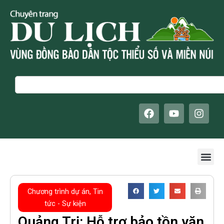
Skip
to
content
Search
F
Y
I
a
o
n
c
u
s
e
t
t
b
u
a
Me
o
b
g
o
e
r
k
a
m
Chương trình dự án
,
Tin
tức - Sự kiện
Quảng Trị: Hỗ trợ bảo tồn văn