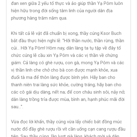
đan xen giữa 2 yếu tố thực và ảo giúp thần Yạ Pôm luôn
hiện hữu trong đời sống tâm linh của người dân địa
phương hàng trăm năm qua.
Khi tất cả lễ vật đã chuẩn bị xong, thầy cúng Ksor Buch
bắt đầu thực hiện nghi lễ: “Hỡi thần nước, thần rừng, thần
củi… Hỡi Yạ Pôm! Hôm nay, dân làng ta tụ tập về đây tổ
chức cúng lễ cầu xin Yạ Pôm và các vị thần về chứng
giám. Cả làng có ghè rượu, con gà, mong Yạ Pôm và các
vị thần linh che chở cho bà con được mạnh khỏe, xua
đuổi tà ma để thôn làng được bình yên. Hãy ban cho
thanh niên trai làng sức khỏe, cường tráng; hãy ban cho
các cô gái dịu dàng, nết na; để con cháu sinh sôi, nảy nở;
dân làng trồng trỉa được mùa, bình an, hạnh phúc mãi đời
sau…”.
Vừa đọc lời khấn, thầy cúng vừa lấy chiếc bát đồng múc
nước đổ đầy ghè rượu rồi vít cần uống cạn cang rượu đầu
tiên. Sau thầy cúng, lần lượt già làng, khách mời và dân