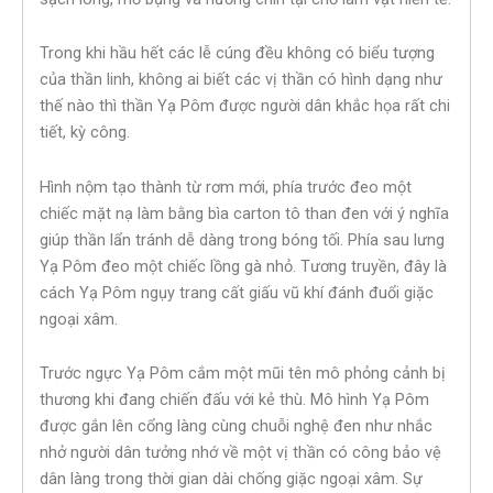
Trong khi hầu hết các lễ cúng đều không có biểu tượng
của thần linh, không ai biết các vị thần có hình dạng như
thế nào thì thần Yạ Pôm được người dân khắc họa rất chi
tiết, kỳ công.
Hình nộm tạo thành từ rơm mới, phía trước đeo một
chiếc mặt nạ làm bằng bìa carton tô than đen với ý nghĩa
giúp thần lẩn tránh dễ dàng trong bóng tối. Phía sau lưng
Yạ Pôm đeo một chiếc lồng gà nhỏ. Tương truyền, đây là
cách Yạ Pôm ngụy trang cất giấu vũ khí đánh đuổi giặc
ngoại xâm.
Trước ngực Yạ Pôm cắm một mũi tên mô phỏng cảnh bị
thương khi đang chiến đấu với kẻ thù. Mô hình Yạ Pôm
được gắn lên cổng làng cùng chuỗi nghệ đen như nhắc
nhở người dân tưởng nhớ về một vị thần có công bảo vệ
dân làng trong thời gian dài chống giặc ngoại xâm. Sự