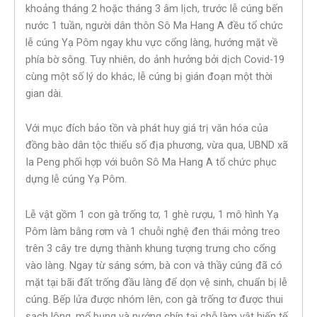
khoảng tháng 2 hoặc tháng 3 âm lịch, trước lễ cúng bến
nước 1 tuần, người dân thôn Sô Ma Hang A đều tổ chức
lễ cúng Yạ Pôm ngay khu vực cổng làng, hướng mặt về
phía bờ sông. Tuy nhiên, do ảnh hưởng bởi dịch Covid-19
cùng một số lý do khác, lễ cúng bị gián đoạn một thời
gian dài.
Với mục đích bảo tồn và phát huy giá trị văn hóa của
đồng bào dân tộc thiểu số địa phương, vừa qua, UBND xã
Ia Peng phối hợp với buôn Sô Ma Hang A tổ chức phục
dựng lễ cúng Yạ Pôm.
Lễ vật gồm 1 con gà trống tơ, 1 ghè rượu, 1 mô hình Yạ
Pôm làm bằng rơm và 1 chuỗi nghệ đen thái mỏng treo
trên 3 cây tre dựng thành khung tượng trưng cho cổng
vào làng. Ngay từ sáng sớm, bà con và thầy cúng đã có
mặt tại bãi đất trống đầu làng để dọn vệ sinh, chuẩn bị lễ
cúng. Bếp lửa được nhóm lên, con gà trống tơ được thui
sạch lông, mổ bụng và nướng chín tại chỗ làm vật hiến tế.