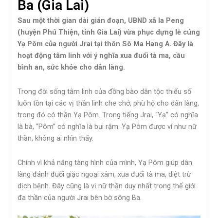
Ba (Gia Lai)
Sau một thời gian dài gián đoạn, UBND xã Ia Peng
(huyện Phú Thiện, tỉnh Gia Lai) vừa phục dựng lễ cúng
Yạ Pôm của người Jrai tại thôn Sô Ma Hang A. Đây là
hoạt động tâm linh với ý nghĩa xua đuổi tà ma, cầu
bình an, sức khỏe cho dân làng.
Trong đời sống tâm linh của đồng bào dân tộc thiểu số
luôn tồn tại các vị thần linh che chở, phù hộ cho dân làng,
trong đó có thần Yạ Pôm. Trong tiếng Jrai, “Yạ” có nghĩa
là bà, “Pôm” có nghĩa là bụi rậm. Yạ Pôm được ví như nữ
thần, không ai nhìn thấy.
Chính vì khả năng tàng hình của mình, Yạ Pôm giúp dân
làng đánh đuổi giặc ngoại xâm, xua đuổi tà ma, diệt trừ
dịch bệnh. Đây cũng là vị nữ thần duy nhất trong thế giới
đa thần của người Jrai bên bờ sông Ba.