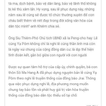
tà ma, dịch bệnh, bảo vệ dân làng, bảo vệ lãnh thổ không
bị kẻ thù xâm lấn. Hy vọng, sau lễ phục dựng này, những
năm sau lễ cúng sẽ được tổ chức thường xuyên để con
cháu biết thêm về nét đẹp trong đời sống văn hóa của
dân tộc mình”-anh Khiêm chia sẻ.
Ông Siu Thiêm-Phó Chủ tịch UBND xã Ia Peng-cho hay: Lễ
cúng Yạ Pôm không chỉ là nghi lễ cúng thần linh mà còn
là ngày vui chung của cộng đồng dân cư; là dịp thể hiện
tình đoàn kết, gắn bó giữa con người với con người.
Được sự quan tâm hỗ trợ của cấp ủy, chính quyền, bà con
thôn Sô Ma Hang A đã phục dựng nguyên bản lễ cúng Yạ
Pôm theo nghi lễ truyền thống của đồng bào Jrai. Thông
qua việc phục dựng nghi lễ, địa phương mong muốn
chung tay bảo tồn và phát huy giá trị văn hóa truyền
thống của đồng bào dân tộc thiểu số tại chỗ.