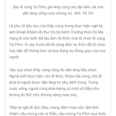
Sau lễ cúng Yạ Pôm, già làng cùng các đại biểu, bà con
dân làng uống rượu chung vui. Ảnh: Vũ Chi
Là phụ tá đắc lực của thầy cúng trong thực hiện nghi lễ,
anh Rmah Khiêm-Bí thư Chi bộ kiêm Trưởng thôn Sô Ma
Hang A-cho biết: Đã lâu lắm rồi thôn mới tổ chức lễ cúng
Yạ Pôm. Vì vậy, trước khi lễ cúng diễn ra, thôn đã tổ chức
họp dân để thông báo và huy động sự đóng góp của mọi
người.
Việc lựa chọn thầy cúng cũng do dân làng bầu chọn.
Ngoài biết thực hiện các lễ thức, thuộc bài cúng, chủ lễ
phải là người được dân làng tin yêu, kính trọng. Trong
cuộc sống, người cúng phải kiêng cữ một số điều như
không ăn thịt chó, không uống rượu say…
“Đây là nghi lễ độc đáo, mang đậm màu sắc tâm linh
nhằm cầu mong các vị thần, cầu mong Yạ Pôm xua đuổi