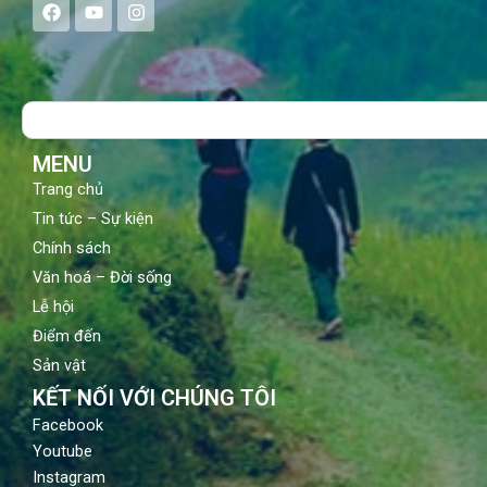
F
Y
I
a
o
n
c
u
s
e
t
t
b
u
a
o
b
g
Search
o
e
r
k
a
m
MENU
Trang chủ
Tin tức – Sự kiện
Chính sách
Văn hoá – Đời sống
Lễ hội
Điểm đến
Sản vật
KẾT NỐI VỚI CHÚNG TÔI
Facebook
Youtube
Instagram