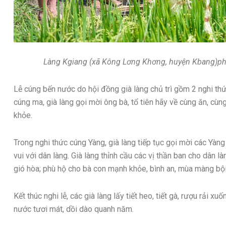
Làng Kgiang (xã Kông Lơng Khơng, huyện Kbang)ph
Lễ cúng bến nước do hội đồng già làng chủ trì gồm 2 nghi th
cúng ma, già làng gọi mời ông bà, tổ tiên hãy về cùng ăn, cù
khỏe.
Trong nghi thức cúng Yàng, già làng tiếp tục gọi mời các Yàng 
vui với dân làng. Già làng thỉnh cầu các vị thần ban cho dân 
gió hòa; phù hộ cho bà con mạnh khỏe, bình an, mùa màng bội
Kết thúc nghi lễ, các già làng lấy tiết heo, tiết gà, rượu rải 
nước tươi mát, dồi dào quanh năm.