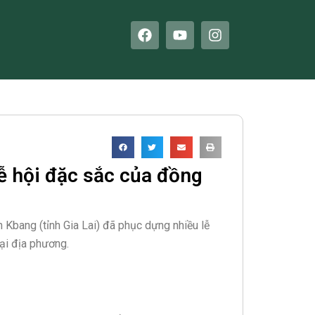
F
Y
I
a
o
n
c
u
s
e
t
t
b
u
a
o
b
g
o
e
r
k
a
m
ễ hội đặc sắc của đồng
 Kbang (tỉnh Gia Lai) đã phục dựng nhiều lễ
ại địa phương.