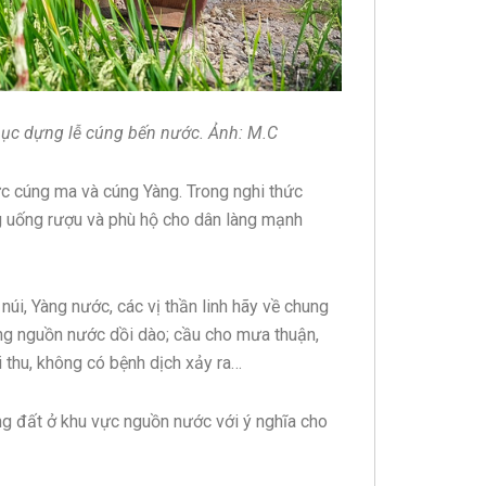
ục dựng lễ cúng bến nước. Ảnh: M.C
ức cúng ma và cúng Yàng. Trong nghi thức
ng uống rượu và phù hộ cho dân làng mạnh
núi, Yàng nước, các vị thần linh hãy về chung
làng nguồn nước dồi dào; cầu cho mưa thuận,
 thu, không có bệnh dịch xảy ra…
xuống đất ở khu vực nguồn nước với ý nghĩa cho