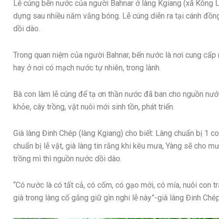
Lễ cúng bến nước của người Bahnar ở làng Kgiang (xã Kông
dựng sau nhiều năm vắng bóng. Lễ cúng diễn ra tại cánh đồn
dồi dào.
Trong quan niệm của người Bahnar, bến nước là nơi cung cấp 
hay ở nơi có mạch nước tự nhiên, trong lành.
Bà con làm lễ cúng để tạ ơn thần nước đã ban cho nguồn nướ
khỏe, cây trồng, vật nuôi mới sinh tồn, phát triển.
Già làng Đinh Chép (làng Kgiang) cho biết: Làng chuẩn bị 1 co
chuẩn bị lễ vật, già làng tin rằng khi kêu mưa, Yàng sẽ cho mư
trồng mì thì nguồn nước dồi dào.
“Có nước là có tất cả, có cốm, có gạo mới, có mía, nuôi con 
già trong làng cố gắng giữ gìn nghi lễ này”-già làng Đinh Chép