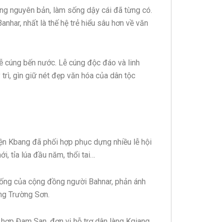
úng nguyên bản, làm sống dậy cái đã từng có.
nhar, nhất là thế hệ trẻ hiểu sâu hơn về văn
lễ cúng bến nước. Lễ cúng độc đáo và linh
 trì, gìn giữ nét đẹp văn hóa của dân tộc
ện Kbang đã phối hợp phục dựng nhiều lễ hội
, tỉa lúa đầu năm, thổi tai…
sống của cộng đồng người Bahnar, phản ánh
ng Trường Sơn.
ợp Đam San, đơn vị hỗ trợ dân làng Kgiang