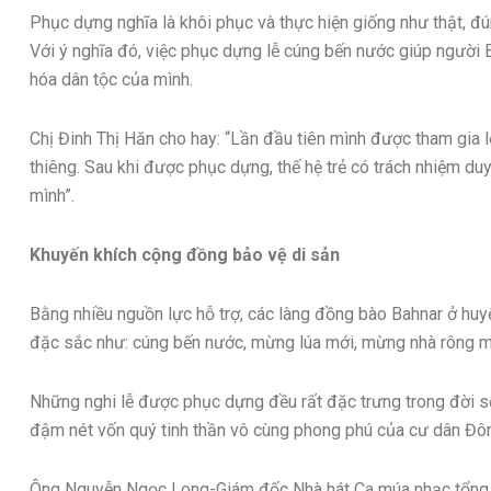
Phục dựng nghĩa là khôi phục và thực hiện giống như thật, đ
Với ý nghĩa đó, việc phục dựng lễ cúng bến nước giúp người Ba
hóa dân tộc của mình.
Chị Đinh Thị Hăn cho hay: “Lần đầu tiên mình được tham gia 
thiêng. Sau khi được phục dựng, thế hệ trẻ có trách nhiệm duy
mình”.
Khuyến khích cộng đồng bảo vệ di sản
Bằng nhiều nguồn lực hỗ trợ, các làng đồng bào Bahnar ở huy
đặc sắc như: cúng bến nước, mừng lúa mới, mừng nhà rông mới
Những nghi lễ được phục dựng đều rất đặc trưng trong đời 
đậm nét vốn quý tinh thần vô cùng phong phú của cư dân Đô
Ông Nguyễn Ngọc Long-Giám đốc Nhà hát Ca múa nhạc tổng h