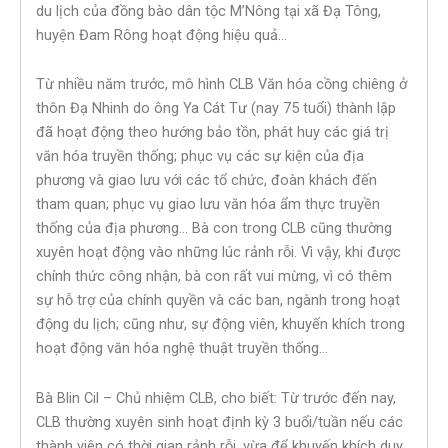
du lịch của đồng bào dân tộc M’Nông tại xã Đạ Tông,
huyện Đam Rông hoạt động hiệu quả…
Từ nhiều năm trước, mô hình CLB Văn hóa cồng chiêng ở
thôn Đạ Nhinh do ông Ya Cát Tư (nay 75 tuổi) thành lập
đã hoạt động theo hướng bảo tồn, phát huy các giá trị
văn hóa truyền thống; phục vụ các sự kiện của địa
phương và giao lưu với các tổ chức, đoàn khách đến
tham quan; phục vụ giao lưu văn hóa ẩm thực truyền
thống của địa phương… Bà con trong CLB cũng thường
xuyên hoạt động vào những lúc rảnh rỗi. Vì vậy, khi được
chính thức công nhận, bà con rất vui mừng, vì có thêm
sự hỗ trợ của chính quyền và các ban, ngành trong hoạt
động du lịch; cũng như, sự động viên, khuyến khích trong
hoạt động văn hóa nghệ thuật truyền thống…
Bà Blin Cil – Chủ nhiệm CLB, cho biết: Từ trước đến nay,
CLB thường xuyên sinh hoạt định kỳ 3 buổi/tuần nếu các
thành viên có thời gian rảnh rỗi, vừa để khuyến khích duy