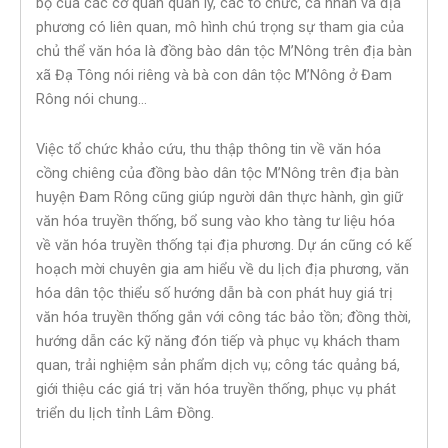
bộ của các cơ quan quản lý, các tổ chức, cá nhân và địa
phương có liên quan, mô hình chú trọng sự tham gia của
chủ thể văn hóa là đồng bào dân tộc M’Nông trên địa bàn
xã Đạ Tông nói riêng và bà con dân tộc M’Nông ở Đam
Rông nói chung…
Việc tổ chức khảo cứu, thu thập thông tin về văn hóa
cồng chiêng của đồng bào dân tộc M’Nông trên địa bàn
huyện Đam Rông cũng giúp người dân thực hành, gìn giữ
văn hóa truyền thống, bổ sung vào kho tàng tư liệu hóa
về văn hóa truyền thống tại địa phương. Dự án cũng có kế
hoạch mời chuyên gia am hiểu về du lịch địa phương, văn
hóa dân tộc thiểu số hướng dẫn bà con phát huy giá trị
văn hóa truyền thống gắn với công tác bảo tồn; đồng thời,
hướng dẫn các kỹ năng đón tiếp và phục vụ khách tham
quan, trải nghiệm sản phẩm dịch vụ; công tác quảng bá,
giới thiệu các giá trị văn hóa truyền thống, phục vụ phát
triển du lịch tỉnh Lâm Đồng.