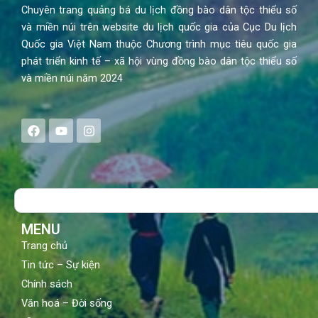
Chuyên trang quảng bá du lịch đồng bào dân tộc thiểu số
và miền núi trên website du lịch quốc gia của Cục Du lịch
Quốc gia Việt Nam thuộc Chương trình mục tiêu quốc gia
phát triển kinh tế – xã hội vùng đồng bào dân tộc thiểu số
và miền núi năm 2024
F
Y
I
a
o
n
c
u
s
e
t
t
b
u
a
o
b
g
Search
o
e
r
k
a
m
MENU
Trang chủ
Tin tức – Sự kiện
Chính sách
Văn hoá – Đời sống