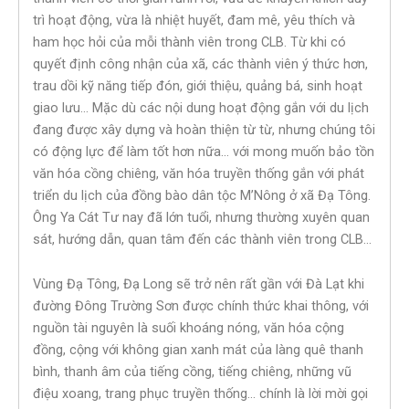
trì hoạt động, vừa là nhiệt huyết, đam mê, yêu thích và
ham học hỏi của mỗi thành viên trong CLB. Từ khi có
quyết định công nhận của xã, các thành viên ý thức hơn,
trau dồi kỹ năng tiếp đón, giới thiệu, quảng bá, sinh hoạt
giao lưu… Mặc dù các nội dung hoạt động gắn với du lịch
đang được xây dựng và hoàn thiện từ từ, nhưng chúng tôi
có động lực để làm tốt hơn nữa… với mong muốn bảo tồn
văn hóa cồng chiêng, văn hóa truyền thống gắn với phát
triển du lịch của đồng bào dân tộc M’Nông ở xã Đạ Tông.
Ông Ya Cát Tư nay đã lớn tuổi, nhưng thường xuyên quan
sát, hướng dẫn, quan tâm đến các thành viên trong CLB…
Vùng Đạ Tông, Đạ Long sẽ trở nên rất gần với Đà Lạt khi
đường Đông Trường Sơn được chính thức khai thông, với
nguồn tài nguyên là suối khoáng nóng, văn hóa cộng
đồng, cộng với không gian xanh mát của làng quê thanh
bình, thanh âm của tiếng cồng, tiếng chiêng, những vũ
điệu xoang, trang phục truyền thống… chính là lời mời gọi