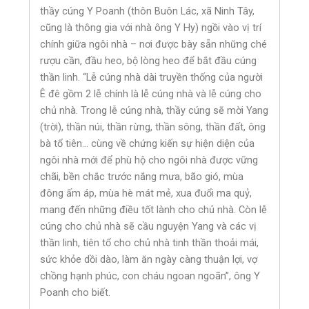
thầy cúng Y Poanh (thôn Buôn Lác, xã Ninh Tây,
cũng là thông gia với nhà ông Y Hy) ngồi vào vị trí
chính giữa ngôi nhà – nơi được bày sẵn những ché
rượu cần, đầu heo, bộ lòng heo để bắt đầu cúng
thần linh. “Lễ cúng nhà dài truyền thống của người
Ê đê gồm 2 lễ chính là lễ cúng nhà và lễ cúng cho
chủ nhà. Trong lễ cúng nhà, thầy cúng sẽ mời Yang
(trời), thần núi, thần rừng, thần sông, thần đất, ông
bà tổ tiên… cùng về chứng kiến sự hiện diện của
ngôi nhà mới để phù hộ cho ngôi nhà được vững
chãi, bền chắc trước nắng mưa, bão gió, mùa
đông ấm áp, mùa hè mát mẻ, xua đuổi ma quỷ,
mang đến những điều tốt lành cho chủ nhà. Còn lễ
cúng cho chủ nhà sẽ cầu nguyện Yang và các vị
thần linh, tiên tổ cho chủ nhà tinh thần thoải mái,
sức khỏe dồi dào, làm ăn ngày càng thuận lợi, vợ
chồng hạnh phúc, con cháu ngoan ngoãn”, ông Y
Poanh cho biết.