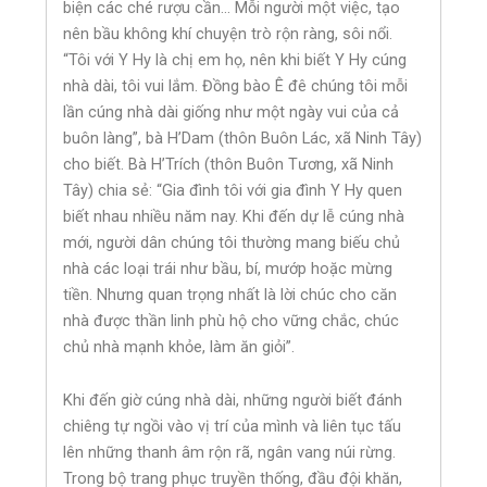
biện các ché rượu cần… Mỗi người một việc, tạo
nên bầu không khí chuyện trò rộn ràng, sôi nổi.
“Tôi với Y Hy là chị em họ, nên khi biết Y Hy cúng
nhà dài, tôi vui lắm. Đồng bào Ê đê chúng tôi mỗi
lần cúng nhà dài giống như một ngày vui của cả
buôn làng”, bà H’Dam (thôn Buôn Lác, xã Ninh Tây)
cho biết. Bà H’Trích (thôn Buôn Tương, xã Ninh
Tây) chia sẻ: “Gia đình tôi với gia đình Y Hy quen
biết nhau nhiều năm nay. Khi đến dự lễ cúng nhà
mới, người dân chúng tôi thường mang biếu chủ
nhà các loại trái như bầu, bí, mướp hoặc mừng
tiền. Nhưng quan trọng nhất là lời chúc cho căn
nhà được thần linh phù hộ cho vững chắc, chúc
chủ nhà mạnh khỏe, làm ăn giỏi”.
Khi đến giờ cúng nhà dài, những người biết đánh
chiêng tự ngồi vào vị trí của mình và liên tục tấu
lên những thanh âm rộn rã, ngân vang núi rừng.
Trong bộ trang phục truyền thống, đầu đội khăn,