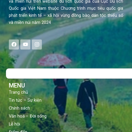
và miền núi trên website du lịch quốc gia của Cục Du lịch
Quốc gia Việt Nam thuộc Chương trình mục tiêu quốc gia
phát triển kinh tế – xã hội vùng đồng bào dân tộc thiểu số
và miền núi năm 2024
F
Y
I
a
o
n
c
u
s
e
t
t
b
u
a
o
b
g
Search
o
e
r
k
a
m
MENU
Trang chủ
Tin tức – Sự kiện
Chính sách
Văn hoá – Đời sống
Lễ hội
Điểm đến