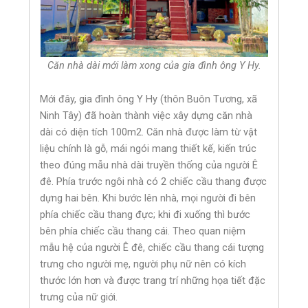
Căn nhà dài mới làm xong của gia đình ông Y Hy.
Mới đây, gia đình ông Y Hy (thôn Buôn Tương, xã
Ninh Tây) đã hoàn thành việc xây dựng căn nhà
dài có diện tích 100m2. Căn nhà được làm từ vật
liệu chính là gỗ, mái ngói mang thiết kế, kiến trúc
theo đúng mẫu nhà dài truyền thống của người Ê
đê. Phía trước ngôi nhà có 2 chiếc cầu thang được
dựng hai bên. Khi bước lên nhà, mọi người đi bên
phía chiếc cầu thang đực; khi đi xuống thì bước
bên phía chiếc cầu thang cái. Theo quan niệm
mẫu hệ của người Ê đê, chiếc cầu thang cái tượng
trưng cho người mẹ, người phụ nữ nên có kích
thước lớn hơn và được trang trí những họa tiết đặc
trưng của nữ giới.