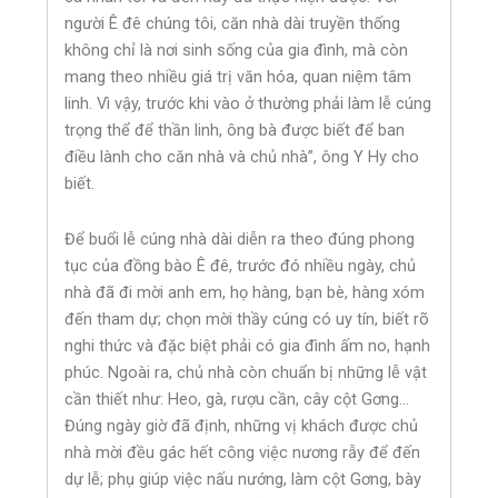
người Ê đê chúng tôi, căn nhà dài truyền thống
không chỉ là nơi sinh sống của gia đình, mà còn
mang theo nhiều giá trị văn hóa, quan niệm tâm
linh. Vì vậy, trước khi vào ở thường phải làm lễ cúng
trọng thể để thần linh, ông bà được biết để ban
điều lành cho căn nhà và chủ nhà”, ông Y Hy cho
biết.
Để buổi lễ cúng nhà dài diễn ra theo đúng phong
tục của đồng bào Ê đê, trước đó nhiều ngày, chủ
nhà đã đi mời anh em, họ hàng, bạn bè, hàng xóm
đến tham dự; chọn mời thầy cúng có uy tín, biết rõ
nghi thức và đặc biệt phải có gia đình ấm no, hạnh
phúc. Ngoài ra, chủ nhà còn chuẩn bị những lễ vật
cần thiết như: Heo, gà, rượu cần, cây cột Gơng…
Đúng ngày giờ đã định, những vị khách được chủ
nhà mời đều gác hết công việc nương rẫy để đến
dự lễ; phụ giúp việc nấu nướng, làm cột Gơng, bày