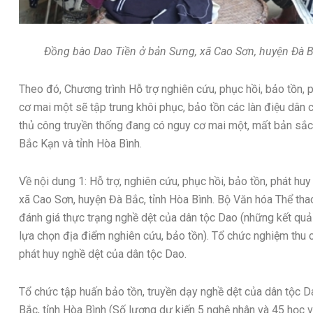
Đồng bào Dao Tiền ở bản Sưng, xã Cao Sơn, huyện Đà B
Theo đó, Chương trình Hỗ trợ nghiên cứu, phục hồi, bảo tồn, 
cơ mai một sẽ tập trung khôi phục, bảo tồn các làn điệu dân ca
thủ công truyền thống đang có nguy cơ mai một, mất bản sắc
Bắc Kạn và tỉnh Hòa Bình.
Về nội dung 1: Hỗ trợ, nghiên cứu, phục hồi, bảo tồn, phát hu
xã Cao Sơn, huyện Đà Bắc, tỉnh Hòa Bình. Bộ Văn hóa Thể thao
đánh giá thực trạng nghề dệt của dân tộc Dao (những kết quả
lựa chọn địa điểm nghiên cứu, bảo tồn). Tổ chức nghiệm thu 
phát huy nghề dệt của dân tộc Dao.
Tổ chức tập huấn bảo tồn, truyền dạy nghề dệt của dân tộc 
Bắc, tỉnh Hòa Bình (Số lượng dự kiến 5 nghệ nhân và 45 học v