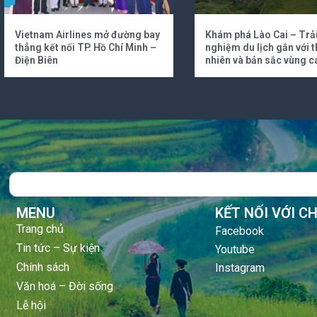
Vietnam Airlines mở đường bay
Khám phá Lào Cai – Trả
thẳng kết nối TP. Hồ Chí Minh –
nghiệm du lịch gắn với t
Điện Biên
nhiên và bản sắc vùng c
Search
MENU
KẾT NỐI VỚI C
Trang chủ
Facebook
Tin tức – Sự kiện
Youtube
Chính sách
Instagram
Văn hoá – Đời sống
Lễ hội