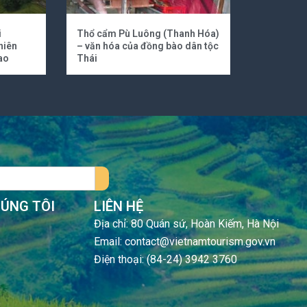
i
Thổ cẩm Pù Luông (Thanh Hóa)
hiên
– văn hóa của đồng bào dân tộc
ao
Thái
HÚNG TÔI
LIÊN HỆ
Địa chỉ: 80 Quán sứ, Hoàn Kiếm, Hà Nội
Email: contact@vietnamtourism.gov.vn
Điện thoại: (84-24) 3942 3760