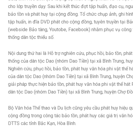
cho lớp truyền dạy. Sau khi kết thúc đợt tập huấn, đạo cụ, n
bảo tồn và phát huy tại cộng đồng. Tổ chức chụp ảnh, ghi hình
tập huấn, in đĩa DVD phát cho cộng đồng, tuyên truyền tại Bả
(webside Bảo tàng, Youtobe, Facebook) nhằm phục vụ công tá
thống dân tộc thiểu số.
Nội dung thứ hai là Hỗ trợ nghiên cứu, phục hồi, bảo tồn, phá
thống của dân tộc Dao (nhóm Dao Tiền) tại xã Bình Trung, huy
Nghiên cứu, phục hồi, bảo tồn, phát huy văn hóa phi vật thể 
của dân tộc Dao (nhóm Dao Tiền) tại xã Bình Trung, huyện Chợ
giải pháp thực hiện bảo tồn, phát huy văn hóa phi vật thể hát
dân tộc Dao (nhóm Dao Tiền) tại xã Bình Trung, huyện Chợ Đồn
Bộ Văn hóa Thể thao và Du lịch cũng yêu cầu phát huy hiệu q
cộng đồng trong công tác bảo tồn, phát huy các giá trị văn h
DTTS các tỉnh Bắc Kạn, Hòa Bình.