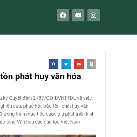
F
Y
I
a
o
n
c
u
s
e
t
t
b
u
a
o
b
g
o
e
r
k
a
m
 tồn phát huy văn hóa
 vừa ký Quyết định 2787/QÐ-BVHTTDL về việc
ghiên cứu, phục hồi, bảo tồn, phát huy văn
hương trình mục tiêu quốc gia phát triển kinh
ảo tàng Văn hóa các dân tộc Việt Nam.