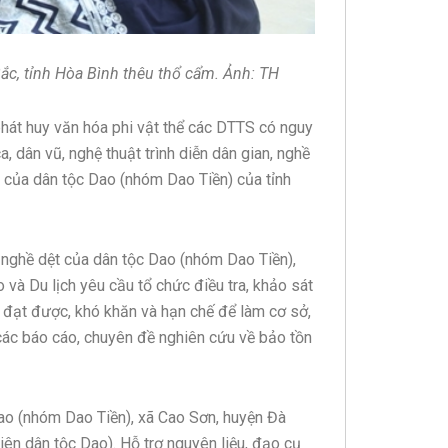
ắc, tỉnh Hòa Bình thêu thổ cẩm. Ảnh: TH
phát huy văn hóa phi vật thể các DTTS có nguy
, dân vũ, nghệ thuật trình diễn dân gian, nghề
 của dân tộc Dao (nhóm Dao Tiền) của tỉnh
y nghề dệt của dân tộc Dao (nhóm Dao Tiền),
 và Du lịch yêu cầu tổ chức điều tra, khảo sát
 đạt được, khó khăn và hạn chế để làm cơ sở,
các báo cáo, chuyên đề nghiên cứu về bảo tồn
Dao (nhóm Dao Tiền), xã Cao Sơn, huyện Đà
iên dân tộc Dao). Hỗ trợ nguyên liệu, đạo cụ