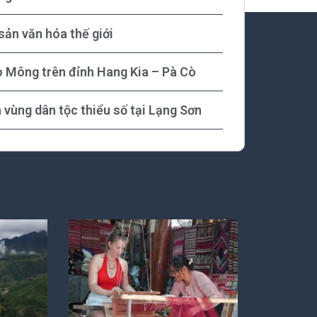
sản văn hóa thế giới
o Mông trên đỉnh Hang Kia – Pà Cò
á vùng dân tộc thiểu số tại Lạng Sơn