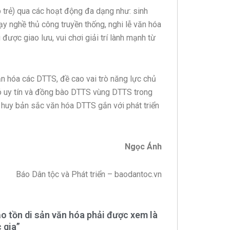
p trẻ) qua các hoạt động đa dạng như: sinh
dạy nghề thủ công truyền thống, nghi lễ văn hóa
ược giao lưu, vui chơi giải trí lành mạnh từ
n hóa các DTTS, đề cao vai trò năng lực chủ
có uy tín và đồng bào DTTS vùng DTTS trong
t huy bản sắc văn hóa DTTS gắn với phát triển
Ngọc Ánh
Báo Dân tộc và Phát triển – baodantoc.vn
bảo tồn di sản văn hóa phải được xem là
 gia”