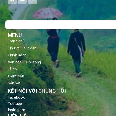
a
o
n
c
u
s
e
t
t
b
u
a
o
b
g
Search
o
e
r
k
a
m
MENU
Trang chủ
Tin tức – Sự kiện
Chính sách
Văn hoá – Đời sống
Lễ hội
Điểm đến
Sản vật
KẾT NỐI VỚI CHÚNG TÔI
Facebook
Youtube
Instagram