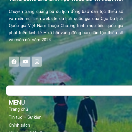
Chuyên trang quảng bá du lịch đồng bào dân tộc thiểu số
và miền núi trên website du lịch quốc gia của Cục Du lịch
Quốc gia Việt Nam thuộc Chương trình mục tiêu quốc gia
phát triển kinh tế – xã hội vùng đồng bào dân tộc thiểu số
và miền núi năm 2024
F
Y
I
a
o
n
c
u
s
e
t
t
b
u
a
o
b
g
Search
o
e
r
k
a
m
MENU
Trang chủ
Tin tức – Sự kiện
Chính sách