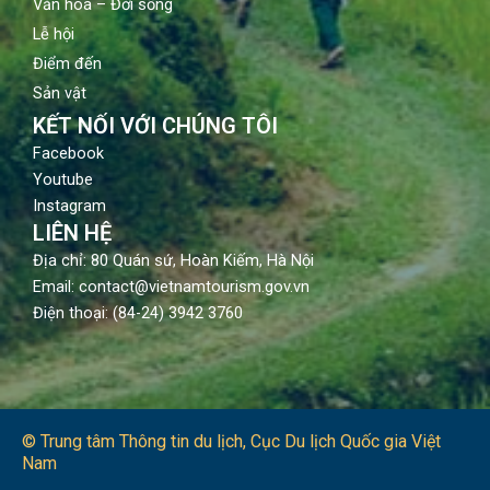
Văn hoá – Đời sống
Lễ hội
Điểm đến
Sản vật
KẾT NỐI VỚI CHÚNG TÔI
Facebook
Youtube
Instagram
LIÊN HỆ
Địa chỉ: 80 Quán sứ, Hoàn Kiếm, Hà Nội
Email: contact@vietnamtourism.gov.vn
Điện thoại: (84-24) 3942 3760
© Trung tâm Thông tin du lịch​, Cục Du lịch Quốc gia Việt
Nam