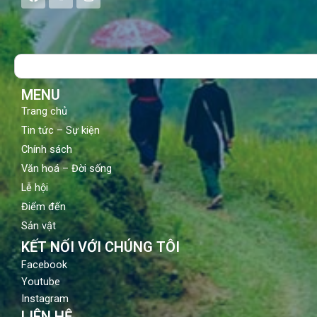
a
o
n
c
u
s
e
t
t
b
u
a
o
b
g
Search
o
e
r
k
a
m
MENU
Trang chủ
Tin tức – Sự kiện
Chính sách
Văn hoá – Đời sống
Lễ hội
Điểm đến
Sản vật
KẾT NỐI VỚI CHÚNG TÔI
Facebook
Youtube
Instagram
LIÊN HỆ