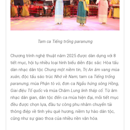
Tam ca
Tiếng trống paranưng
Chương trình nghệ thuật năm 2025 được dàn dựng với 8
tiết mục, hội tụ nhiều loại hình biểu diễn đặc sắc: Hòa tấu
dàn nhạc dân tộc
Chung một niềm tin
,
Trị An âm vang mùa
xuân
; độc tấu sáo trúc
Nhớ về Nam
; tam ca
Tiếng trống
paranưng
; múa
Phận tò vò
; đơn ca
Ngẫu hứng sông Hồng
,
Giai điệu Tổ quốc
và múa Chăm
Lung linh tháp cổ
. Từ âm
nhạc dân gian, dân tộc đến ca múa hiện đại, mỗi tiết mục
đều được chọn lựa, đầu tư công phu nhằm chuyển tải
thông điệp về tình yêu quê hương, niềm tự hào dân tộc,
cũng như sự giao thoa của nhiều nền văn hóa.