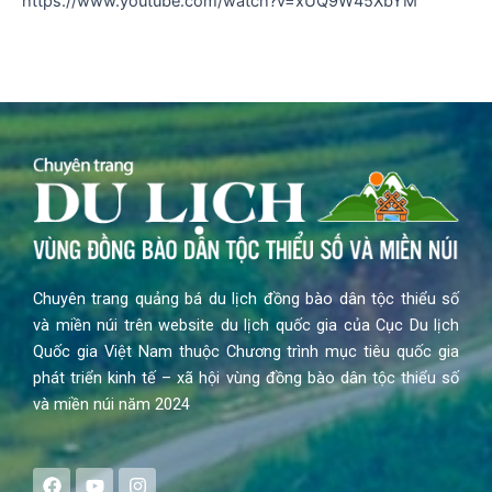
https://www.youtube.com/watch?v=xUQ9W45XbYM
Chuyên trang quảng bá du lịch đồng bào dân tộc thiểu số
và miền núi trên website du lịch quốc gia của Cục Du lịch
Quốc gia Việt Nam thuộc Chương trình mục tiêu quốc gia
phát triển kinh tế – xã hội vùng đồng bào dân tộc thiểu số
và miền núi năm 2024
F
Y
I