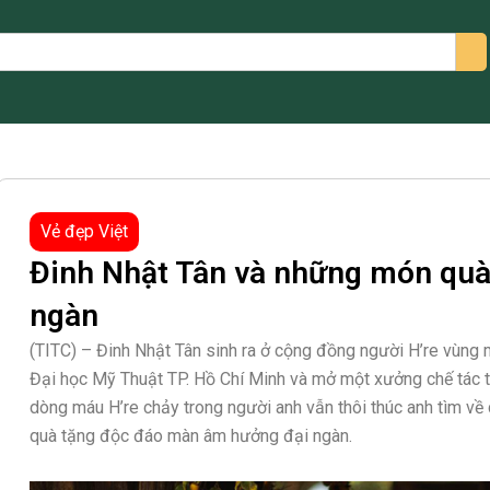
arch
Vẻ đẹp Việt
Đinh Nhật Tân và những món qu
ngàn
(TITC) – Đinh Nhật Tân sinh ra ở cộng đồng người H’re vùng 
Đại học Mỹ Thuật TP. Hồ Chí Minh và mở một xưởng chế tác th
dòng máu H’re chảy trong người anh vẫn thôi thúc anh tìm về 
quà tặng độc đáo màn âm hưởng đại ngàn.