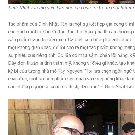
Đinh Nhật Tân tạo việc làm cho các bạn trẻ trong một không
Tác phẩm của Đinh Nhật Tân là một sự kết hợp gia công tỉ mỉ
cho mình một hướng đi độc đáo, táo bạo, pha lẫn âm hưởng
sản phẩm trang trí của mình. Cá biệt, có những lúc anh như bị
một không gian khác, để rồi cho ra một tác phẩm không man
sự phiêu của riêng anh. Gỗ lũa có màu sậm, phần lõi nặng, kế
Đây đơn thuần là tính thẩm mỹ, không vì điều gì khác, tạo kh
kỳ bí của tượng nhà mồ Tây Nguyên. “Tôi lựa chọn ngôn ngữ
chân đèn, một số sản phẩm liên quan và công năng khác làm
cho những người có cùng sở thích, đam mê” – Đinh Nhật Tân 