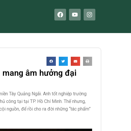
F
Y
I
a
o
n
c
u
s
e
t
t
b
u
a
o
b
g
o
e
r
k
a
m
à mang âm hưởng đại
miền Tây Quảng Ngãi. Anh tốt nghiệp trường
ủ công tại tại TP. Hồ Chí Minh. Thế nhưng,
cội nguồn, để rồi cho ra đời những “tác phẩm”