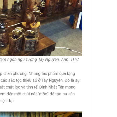
 đậm ngôn ngữ tượng Tây Nguyên. Ảnh: TITC
 đẹp chân phương. Những tác phẩm quà tặng
 các sắc tộc thiểu số ở Tây Nguyên. Đó là sự
t chắt lọc và tinh tế. Đinh Nhật Tân mong
em đến một chút nét “mộc” để tạo sự cân
hiện đại.