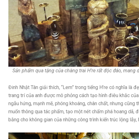
Sản phẩm qua tặng của chàng trai H’re rất độc đáo, mang
Đinh Nhật Tân giải thích, “Lem” trong tiếng H’re có nghĩa là
trang trí của anh được mô phỏng cách tạo hình điêu khắc của
ngẫu hứng, mạnh mẽ, phóng khoáng, chân chất, nhưng cũng thậ
muốn thông qua tác phẩm, tạo một nét chấm phá hoang dã, đ
bằng cho không gian của những công trình kiến trúc lộng lẫy, 