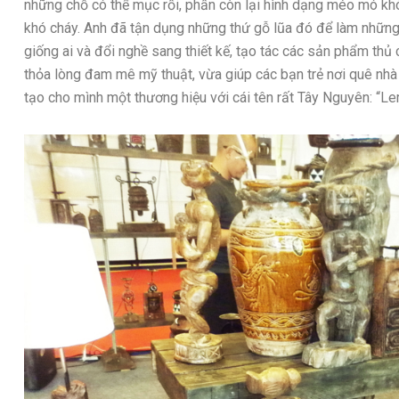
những chỗ có thể mục rồi, phần còn lại hình dạng méo mó k
khó cháy. Anh đã tận dụng những thứ gỗ lũa đó để làm những 
giống ai và đổi nghề sang thiết kế, tạo tác các sản phẩm thủ 
thỏa lòng đam mê mỹ thuật, vừa giúp các bạn trẻ nơi quê nhà
tạo cho mình một thương hiệu với cái tên rất Tây Nguyên: “L