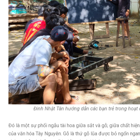
Đinh Nhật Tân hướng dẫn các bạn trẻ trong hoạt
Đó là một sự phối ngẫu tài hoa giữa sắt và gỗ; giữa chất hiện
của văn hóa Tây Nguyên. Gỗ là thứ gỗ lũa được bỏ ngổn ngan