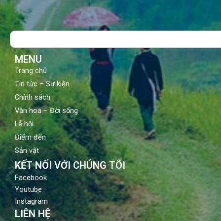
c
u
s
e
t
t
b
u
a
o
b
g
Search
o
e
r
k
a
m
MENU
Trang chủ
Tin tức – Sự kiện
Chính sách
Văn hoá – Đời sống
Lễ hội
Điểm đến
Sản vật
KẾT NỐI VỚI CHÚNG TÔI
Facebook
Youtube
Instagram
LIÊN HỆ