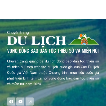
Chuyên trang quảng bá du lịch đồng bào dân tộc thiểu số
và miền núi trên website du lịch quốc gia của Cục Du lịch
Quốc gia Việt Nam thuộc Chương trình mục tiêu quốc gia
phát triển kinh tế – xã hội vùng đồng bào dân tộc thiểu số
và miền núi năm 2024
F
Y
I
a
o
n