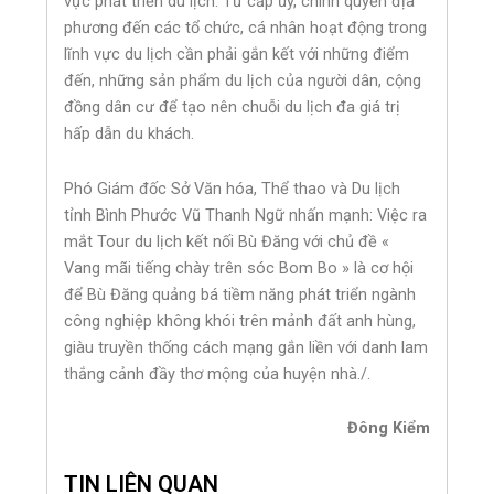
vực phát triển du lịch. Từ cấp ủy, chính quyền địa
phương đến các tổ chức, cá nhân hoạt động trong
lĩnh vực du lịch cần phải gắn kết với những điểm
đến, những sản phẩm du lịch của người dân, cộng
đồng dân cư để tạo nên chuỗi du lịch đa giá trị
hấp dẫn du khách.
Phó Giám đốc Sở Văn hóa, Thể thao và Du lịch
tỉnh Bình Phước Vũ Thanh Ngữ nhấn mạnh: Việc ra
mắt Tour du lịch kết nối Bù Đăng với chủ đề «
Vang mãi tiếng chày trên sóc Bom Bo » là cơ hội
để Bù Đăng quảng bá tiềm năng phát triển ngành
công nghiệp không khói trên mảnh đất anh hùng,
giàu truyền thống cách mạng gắn liền với danh lam
thắng cảnh đầy thơ mộng của huyện nhà./.
Đông Kiểm
TIN LIÊN QUAN