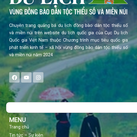
Chuyên trang quảng bá du lịch đồng bào dân tộc thiểu số
và miền núi trên website du lịch quốc gia của Cục Du lịch
Quốc gia Việt Nam thuộc Chương trình mục tiêu quốc gia
phát triển kinh tế – xã hội vùng đồng bào dân tộc thiểu số
và miền núi năm 2024
F
Y
I
a
o
n
c
u
s
e
t
t
b
u
a
o
b
g
Search
o
e
r
k
a
m
MENU
Trang chủ
Tin tức – Sự kiện