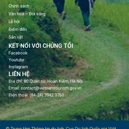
Chính sách
Văn hoá – Đời sống
Lễ hội
Điểm đến
Sản vật
KẾT NỐI VỚI CHÚNG TÔI
Facebook
Youtube
Instagram
LIÊN HỆ
Địa chỉ: 80 Quán sứ, Hoàn Kiếm, Hà Nội
Email: contact@vietnamtourism.gov.vn
Điện thoại: (84-24) 3942 3760
© Trung tâm Thông tin du lịch​, Cục Du lịch Quốc gia Việt