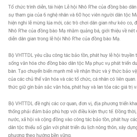
Tổ chức trình diễn, tái hiện Lễ hội Nhô R’he của đồng bào dâ
sự tham gia của 6 nghệ nhân và 60 học viên người dân tộc Mạ. 
hiện nghi lễ mừng lúa mới, các trò chơi dân gian như kéo co, đ
Nhô R’he của đồng bào Mạ nhằm quảng bá, giới thiệu về nét đẹp
diễn dân gian trong lễ hội Nhô R’he của đồng bào Mạ.
Bộ VHTTDL yêu cầu công tác bảo tồn, phát huy lễ hội truyền
sống văn hóa cho đồng bào dân tộc Mạ phục vụ phát triển du 
bàn. Tạo chuyển biến mạnh mẽ về nhận thức và ý thức bảo vệ, 
của các chủ thể văn hóa và các tổ chức, cá nhân có liên qua
thức giữ gìn bản sắc văn hóa, phát huy và lan tỏa các giá trị
Bộ VHTTDL đề nghị các cơ quan, đơn vị, địa phương triển khai
thống phải đảm bảo phù hợp với điều kiện thực tế. Đồng thời,
nước, xã hội và cộng đồng vào công tác bảo tồn, phát huy các 
dân tộc thiểu số gắn với phát triển du lịch nông thôn, xây dựn
phương theo hướng bền vững.