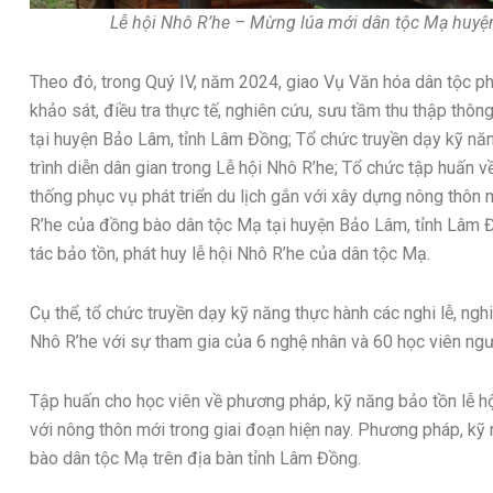
Lễ hội Nhô R’he – Mừng lúa mới dân tộc Mạ huyện
Theo đó, trong Quý IV, năm 2024, giao Vụ Văn hóa dân tộc 
khảo sát, điều tra thực tế, nghiên cứu, sưu tầm thu thập thông
tại huyện Bảo Lâm, tỉnh Lâm Đồng; Tổ chức truyền dạy kỹ năng 
trình diễn dân gian trong Lễ hội Nhô R’he; Tổ chức tập huấn v
thống phục vụ phát triển du lịch gắn với xây dựng nông thôn mớ
R’he của đồng bào dân tộc Mạ tại huyện Bảo Lâm, tỉnh Lâm Đ
tác bảo tồn, phát huy lễ hội Nhô R’he của dân tộc Mạ.
Cụ thể, tổ chức truyền dạy kỹ năng thực hành các nghi lễ, nghi 
Nhô R’he với sự tham gia của 6 nghệ nhân và 60 học viên ng
Tập huấn cho học viên về phương pháp, kỹ năng bảo tồn lễ hội
với nông thôn mới trong giai đoạn hiện nay. Phương pháp, kỹ 
bào dân tộc Mạ trên địa bàn tỉnh Lâm Đồng.