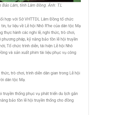
 Bảo Lâm, tỉnh Lâm Đồng. Ảnh: T.L
phối hợp với Sở VHTTDL Lâm Đồng tổ chức
 tin, tư liệu về Lễ hội Nhô R’he của dân tộc Mạ
thực hành các nghi lễ, nghi thức, trò chơi,
ề phương pháp, kỹ năng bảo tồn lễ hội truyền
i; Tổ chức trình diễn, tái hiện Lễ hội Nhô
ồng và sản xuất phim tài liệu phục vụ công
thức, trò chơi, trình diễn dân gian trong Lễ hội
ười dân tộc Mạ.
 truyền thống phục vụ phát triển du lịch gắn
năng bảo tồn lễ hội truyền thống cho đồng