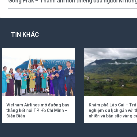
Gong Prăk – Thanh âm hồn thiêng của người M’nôn
TIN KHÁC
Vietnam Airlines mở đường bay
Khám phá Lào Cai – Trả
thẳng kết nối TP. Hồ Chí Minh –
nghiệm du lịch gắn với t
Điện Biên
nhiên và bản sắc vùng c