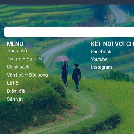
Search
MENU
KẾT NỐI VỚI C
Trang chủ
Facebook
Tin tức – Sự kiện
Youtube
Chính sách
Instagram
Văn hoá – Đời sống
Lễ hội
Điểm đến
Sản vật