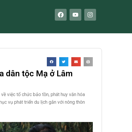
F
Y
I
a
o
n
c
u
s
e
t
t
b
u
a
o
b
g
o
e
r
k
a
m
óa dân tộc Mạ ở Lâm
 việc tổ chức bảo tồn, phát huy văn hóa
ục vụ phát triển du lịch gắn với nông thôn