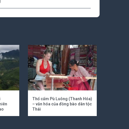
g
i
Thổ cẩm Pù Luông (Thanh Hóa)
hiên
– văn hóa của đồng bào dân tộc
ao
Thái