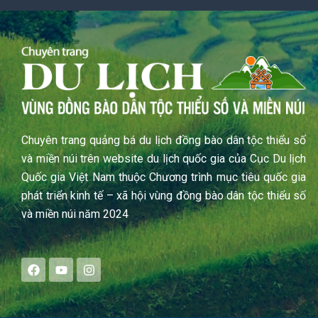
Chuyên trang quảng bá du lịch đồng bào dân tộc thiểu số
và miền núi trên website du lịch quốc gia của Cục Du lịch
Quốc gia Việt Nam thuộc Chương trình mục tiêu quốc gia
phát triển kinh tế – xã hội vùng đồng bào dân tộc thiểu số
và miền núi năm 2024
F
Y
I
a
o
n
c
u
s
e
t
t
b
u
a