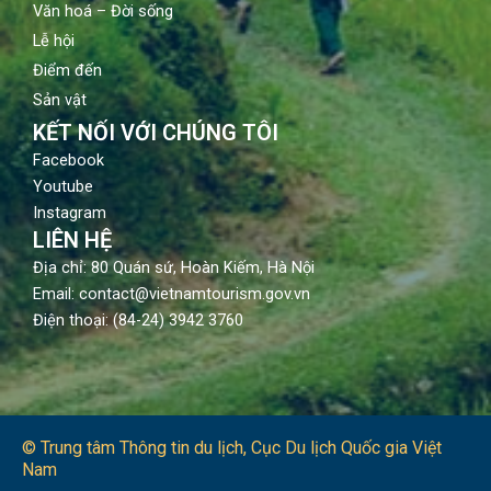
Văn hoá – Đời sống
Lễ hội
Điểm đến
Sản vật
KẾT NỐI VỚI CHÚNG TÔI
Facebook
Youtube
Instagram
LIÊN HỆ
Địa chỉ: 80 Quán sứ, Hoàn Kiếm, Hà Nội
Email: contact@vietnamtourism.gov.vn
Điện thoại: (84-24) 3942 3760
© Trung tâm Thông tin du lịch​, Cục Du lịch Quốc gia Việt
Nam