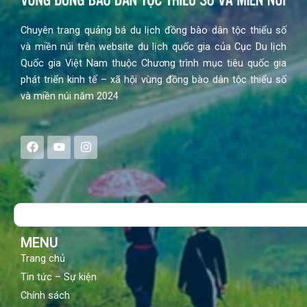
Chuyên trang quảng bá du lịch đồng bào dân tộc thiểu số
và miền núi trên website du lịch quốc gia của Cục Du lịch
Quốc gia Việt Nam thuộc Chương trình mục tiêu quốc gia
phát triển kinh tế – xã hội vùng đồng bào dân tộc thiểu số
và miền núi năm 2024
F
Y
I
a
o
n
c
u
s
e
t
t
b
u
a
o
b
g
Search
o
e
r
k
a
m
MENU
Trang chủ
Tin tức – Sự kiện
Chính sách