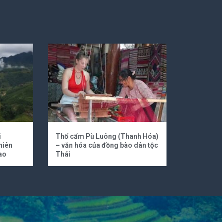
i
Thổ cẩm Pù Luông (Thanh Hóa)
hiên
– văn hóa của đồng bào dân tộc
ao
Thái