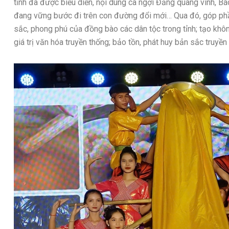
tỉnh đã được biểu diễn, nội dung ca ngợi Đảng quang vinh, B
đang vững bước đi trên con đường đổi mới… Qua đó, góp phần
sắc, phong phú của đồng bào các dân tộc trong tỉnh; tạo khôn
giá trị văn hóa truyền thống; bảo tồn, phát huy bản sắc truyền