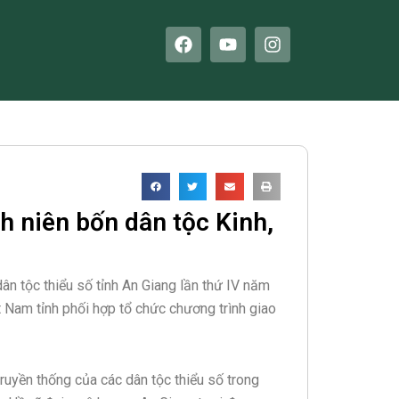
F
Y
I
a
o
n
c
u
s
e
t
t
b
u
a
o
b
g
o
e
r
k
a
m
h niên bốn dân tộc Kinh,
n tộc thiểu số tỉnh An Giang lần thứ IV năm
t Nam tỉnh phối hợp tổ chức chương trình giao
truyền thống của các dân tộc thiểu số trong