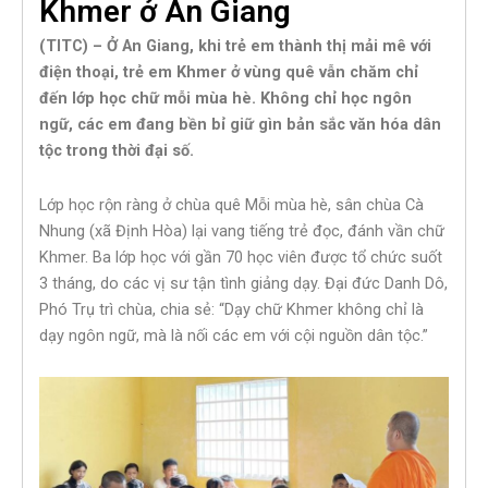
Khmer ở An Giang
(TITC) – Ở An Giang, khi trẻ em thành thị mải mê với
điện thoại, trẻ em Khmer ở vùng quê vẫn chăm chỉ
đến lớp học chữ mỗi mùa hè. Không chỉ học ngôn
ngữ, các em đang bền bỉ giữ gìn bản sắc văn hóa dân
tộc trong thời đại số.
Lớp học rộn ràng ở chùa quê Mỗi mùa hè, sân chùa Cà
Nhung (xã Định Hòa) lại vang tiếng trẻ đọc, đánh vần chữ
Khmer. Ba lớp học với gần 70 học viên được tổ chức suốt
3 tháng, do các vị sư tận tình giảng dạy. Đại đức Danh Dô,
Phó Trụ trì chùa, chia sẻ: “Dạy chữ Khmer không chỉ là
dạy ngôn ngữ, mà là nối các em với cội nguồn dân tộc.”