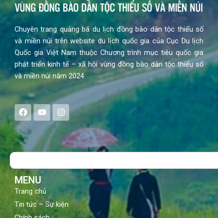
Chuyên trang quảng bá du lịch đồng bào dân tộc thiểu số
và miền núi trên website du lịch quốc gia của Cục Du lịch
Quốc gia Việt Nam thuộc Chương trình mục tiêu quốc gia
phát triển kinh tế – xã hội vùng đồng bào dân tộc thiểu số
và miền núi năm 2024
F
Y
I
a
o
n
c
u
s
e
t
t
b
u
a
o
b
g
Search
o
e
r
k
a
m
MENU
Trang chủ
Tin tức – Sự kiện
Chính sách