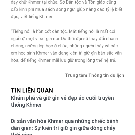
dạy chữ Khmer tại chùa. Sở Dân tộc và Tôn giáo cũng
cấp kinh phí mua sách song ngữ, giúp nâng cao tỷ lệ biết
đọc, viết tiếng Khmer.
“Tiếng nói là hồn cốt dân tộc. Mất tiếng nói là mất cội
nguồn,” một vị sư già nói. Dù thời đại số thay đổi nhanh
chóng, những lớp học ở chùa, những người thầy và các
em học sinh Khmer vẫn đang kiên trì giữ gìn bản sắc văn
hóa, để tiếng Khmer mãi lưu giữ trong lòng thế hệ trẻ.
Trung tâm Thông tin du lịch
TIN LIÊN QUAN
Khám phá và giữ gìn vẻ đẹp áo cưới truyền
thống Khmer
Di sản văn hóa Khmer qua những chiếc bánh
dân gian: Sự kiên trì giữ gìn giữa dòng chảy
thời gian