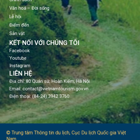
Văn hoá – Đời sống
Lễ hội
Điểm đến
Sản vật
KẾT NỐI VỚI CHÚNG TÔI
Facebook
Youtube
Instagram
LIÊN HỆ
Địa chỉ: 80 Quán sứ, Hoàn Kiếm, Hà Nội
Email: contact@vietnamtourism.gov.vn
Điện thoại: (84-24) 3942 3760
© Trung tâm Thông tin du lịch​, Cục Du lịch Quốc gia Việt
Nam