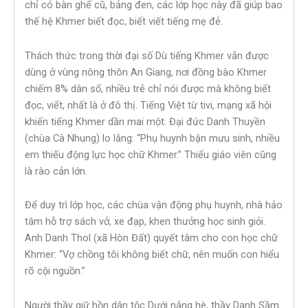
chỉ có bàn ghế cũ, bảng đen, các lớp học này đã giúp bao
thế hệ Khmer biết đọc, biết viết tiếng mẹ đẻ.
Thách thức trong thời đại số Dù tiếng Khmer vẫn được
dùng ở vùng nông thôn An Giang, nơi đồng bào Khmer
chiếm 8% dân số, nhiều trẻ chỉ nói được mà không biết
đọc, viết, nhất là ở đô thị. Tiếng Việt từ tivi, mạng xã hội
khiến tiếng Khmer dần mai một. Đại đức Danh Thuyền
(chùa Cà Nhung) lo lắng: “Phụ huynh bận mưu sinh, nhiều
em thiếu động lực học chữ Khmer.” Thiếu giáo viên cũng
là rào cản lớn.
Để duy trì lớp học, các chùa vận động phụ huynh, nhà hảo
tâm hỗ trợ sách vở, xe đạp, khen thưởng học sinh giỏi.
Anh Danh Thol (xã Hòn Đất) quyết tâm cho con học chữ
Khmer: “Vợ chồng tôi không biết chữ, nên muốn con hiểu
rõ cội nguồn.”
Người thầy giữ hồn dân tộc Dưới nắng hè, thầy Danh Sầm