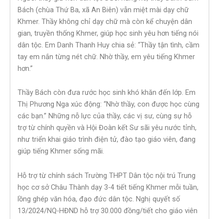
Bách (chùa Thứ Ba, xã An Biên) vẫn miệt mài dạy chữ
Khmer. Thầy không chỉ dạy chữ mà còn kể chuyện dân
gian, truyền thống Khmer, giúp học sinh yêu hơn tiếng nói
dân tộc. Em Danh Thanh Huy chia sẻ: “Thầy tận tình, cầm
tay em nắn từng nét chữ. Nhờ thầy, em yêu tiếng Khmer
hơn.”
Thầy Bách còn đưa rước học sinh khó khăn đến lớp. Em
Thị Phương Nga xúc động: “Nhờ thầy, con được học cùng
các bạn.” Những nỗ lực của thầy, các vị sư, cùng sự hỗ
trợ từ chính quyền và Hội Đoàn kết Sư sãi yêu nước tỉnh,
như triển khai giáo trình điện tử, đào tạo giáo viên, đang
giúp tiếng Khmer sống mãi.
Hỗ trợ từ chính sách Trường THPT Dân tộc nội trú Trung
học cơ sở Châu Thành dạy 3-4 tiết tiếng Khmer mỗi tuần,
lồng ghép văn hóa, đạo đức dân tộc. Nghị quyết số
13/2024/NQ-HĐND hỗ trợ 30.000 đồng/tiết cho giáo viên