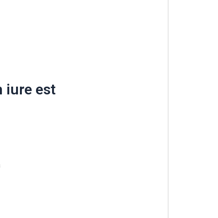
 iure est
a