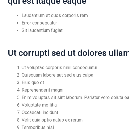
qui est itaque eaque
Laudantium et quos corporis rem
Error consequatur
Sit laudantium fugiat
Ut corrupti sed ut dolores ullam
Ut voluptas corporis nihil consequatur
Quisquam labore aut sed eius culpa
Eius quo et
Reprehenderit magni
Enim voluptas sit sint laborum. Pariatur vero soluta e
Voluptate mollitia
Occaecati incidunt
Velit quia optio natus ex rerum
Temporibus nisi