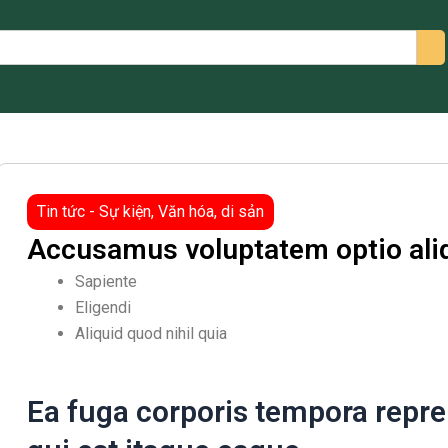
arch
Tin tức - Sự kiện
,
Văn hóa, di sản
Accusamus voluptatem optio al
Sapiente
Eligendi
Aliquid quod nihil quia
Ea fuga corporis tempora repre