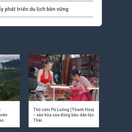
y phát triển du lịch bền vững
i
Thổ cẩm Pù Luông (Thanh Hóa)
hiên
– văn hóa của đồng bào dân tộc
ao
Thái