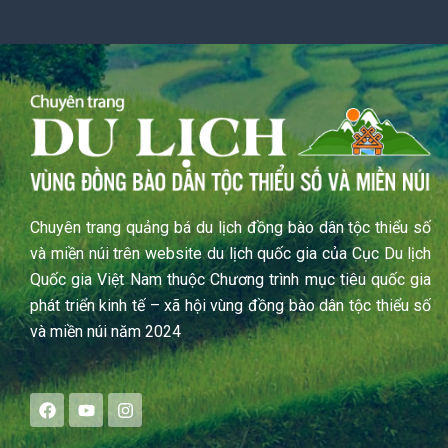
Chuyên trang quảng bá du lịch đồng bào dân tộc thiểu số
và miền núi trên website du lịch quốc gia của Cục Du lịch
Quốc gia Việt Nam thuộc Chương trình mục tiêu quốc gia
phát triển kinh tế – xã hội vùng đồng bào dân tộc thiểu số
và miền núi năm 2024
F
Y
I
a
o
n
c
u
s