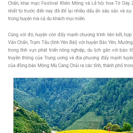
Chấn; khai mạc Festival Khèn Mông và Lễ hội hoa Tớ Dày 
nhất từ trước đến nay đã để lại nhiều dấu ấn sâu sắc và s
trong huyện mà cả du khách mọi miền.
Cùng với đó, huyện còn đẩy mạnh chương trình liên kết, hợp
Văn Chấn, Trạm Tấu (tỉnh Yên Bái) với huyện Bắc Yên, Mường L
trong lĩnh vực phát triển nông nghiệp, du lịch gắn với bảo 
truyền thông của Trung ương và địa phương đẩy mạnh tuyên
của đồng bào Mông Mù Cang Chải ra các tỉnh, thành phố trong