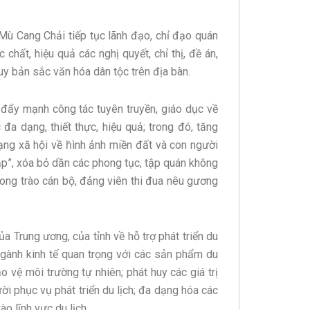
 Mù Cang Chải tiếp tục lãnh đạo, chỉ đạo quán
c chất, hiệu quả các nghị quyết, chỉ thị, đề án,
uy bản sắc văn hóa dân tộc trên địa bàn.
 đẩy mạnh công tác tuyên truyền, giáo dục về
 đa dạng, thiết thực, hiệu quả; trong đó, tăng
ạng xă hội về h́ình ảnh miền đất và con người
hập”, xóa bỏ dần các phong tục, tập quán không
hong trào cán bộ, đảng viên thi đua nêu gương
ủa Trung ương, của tỉnh về hỗ trợ phát triển du
h ngành kinh tế quan trọng với các sản phẩm du
o vệ môi trường tự nhiên; phát huy các giá trị
ời phục vụ phát triển du lịch; đa dạng hóa các
ào lĩnh vực du lịch.