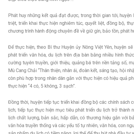
Phát huy những kết quả đạt được, trong thời gian tới, huyện
triệt, triển khai thực hiện nghiêm túc, quyết liệt, đồng bộ, thự
chương trình hành động chuyên đề về giữ gìn, bảo tồn, phát h
Để thực hiện, theo Bí thư Huyện ủy Nông Việt Yên, huyện sẽ
phát triển văn hóa, du lịch trên địa bàn bằng nhiều hình thức
cường tuyên truyền, giới thiệu, quảng bá trên nền tảng số, m
Mù Cang Chải “Thân thiện, nhân ái, đoàn kết, sáng tạo, hội n
còn phù hợp trong nhân dân gắn với thực hiện có hiệu quả p
thực hiện “4 có, 5 không, 3 sạch”.
Đồng thời, huyện tiếp tục triển khai đồng bộ các chính sách c
lịch; tiếp tục thực hiện mục tiêu phát triển du lịch trở thàn
lịch chất lượng, bản sắc, hấp dẫn, có thương hiệu gắn với bả
văn hóa truyền thống và các yếu tố tự nhiên, văn hóa, con ngư
sản phẩm du lịch có tiềm năng, lợi thế để thu hút nhà đầu tư v