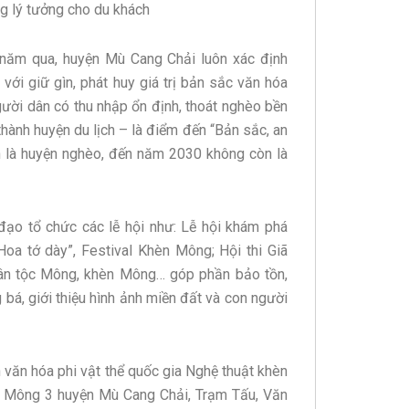
g lý tưởng cho du khách
 năm qua, huyện Mù Cang Chải luôn xác định
n với giữ gìn, phát huy giá trị bản sắc văn hóa
người dân có thu nhập ổn định, thoát nghèo bền
hành huyện du lịch – là điểm đến “Bản sắc, an
n là huyện nghèo, đến năm 2030 không còn là
ạo tổ chức các lễ hội như: Lễ hội khám phá
a tớ dày”, Festival Khèn Mông; Hội thi Giã
 dân tộc Mông, khèn Mông… góp phần bảo tồn,
bá, giới thiệu hình ảnh miền đất và con người
 văn hóa phi vật thể quốc gia Nghệ thuật khèn
i Mông 3 huyện Mù Cang Chải, Trạm Tấu, Văn