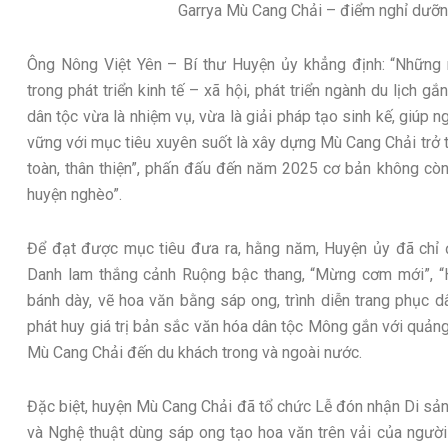
Garrya Mù Cang Chải – điểm nghỉ dưỡn
Ông Nông Việt Yên – Bí thư Huyện ủy khẳng định: “Những
trong phát triển kinh tế – xã hội, phát triển ngành du lịch gắ
dân tộc vừa là nhiệm vụ, vừa là giải pháp tạo sinh kế, giúp 
vững với mục tiêu xuyên suốt là xây dựng Mù Cang Chải trở t
toàn, thân thiện”, phấn đấu đến năm 2025 cơ bản không cò
huyện nghèo”.
Để đạt được mục tiêu đưa ra, hằng năm, Huyện ủy đã chỉ đ
Danh lam thắng cảnh Ruộng bậc thang, “Mừng cơm mới”, “Ho
bánh dày, vẽ hoa văn bằng sáp ong, trình diễn trang phục
phát huy giá trị bản sắc văn hóa dân tộc Mông gắn với quảng 
Mù Cang Chải đến du khách trong và ngoài nước.
Đặc biệt, huyện Mù Cang Chải đã tổ chức Lễ đón nhận Di sản
và Nghệ thuật dùng sáp ong tạo hoa văn trên vải của ngườ