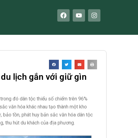
F
Y
I
a
o
n
c
u
s
e
t
t
b
u
a
o
b
g
o
e
r
k
a
m
du lịch gắn với giữ gìn
trong đó dân tộc thiểu số chiếm trên 96%
sắc văn hóa khác nhau tạo thành một kho
, bảo tồn, phát huy bản sắc văn hóa dân tộc
g, thu hút du khách của địa phương.