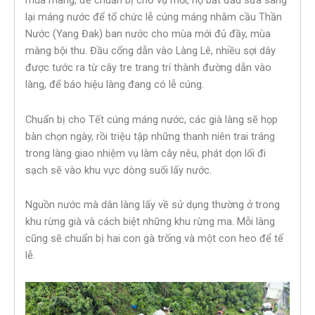
mùa màng, để chuẩn bị cho vụ mới, họ bắt đầu sửa sang
lại máng nước để tổ chức lễ cúng máng nhằm cầu Thần
Nước (Yang Đak) ban nước cho mùa mới đủ đầy, mùa
màng bội thu. Đầu cổng dẫn vào Làng Lê, nhiều sợi dây
được tước ra từ cây tre trang trí thành đường dẫn vào
làng, để báo hiệu làng đang có lễ cúng.
Chuẩn bị cho Tết cúng máng nước, các già làng sẽ họp
bàn chọn ngày, rồi triệu tập những thanh niên trai tráng
trong làng giao nhiệm vụ làm cây nêu, phát dọn lối đi
sạch sẽ vào khu vực dòng suối lấy nước.
Nguồn nước mà dân làng lấy về sử dụng thường ở trong
khu rừng già và cách biệt những khu rừng ma. Mỗi làng
cũng sẽ chuẩn bị hai con gà trống và một con heo để tế
lễ.