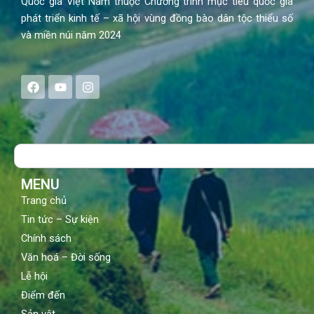
Quốc gia Việt Nam thuộc Chương trình mục tiêu quốc gia
phát triển kinh tế – xã hội vùng đồng bào dân tộc thiểu số
và miền núi năm 2024
F
Y
I
a
o
n
c
u
s
e
t
t
b
u
a
o
b
g
Search
o
e
r
k
a
m
MENU
Trang chủ
Tin tức – Sự kiện
Chính sách
Văn hoá – Đời sống
Lễ hội
Điểm đến