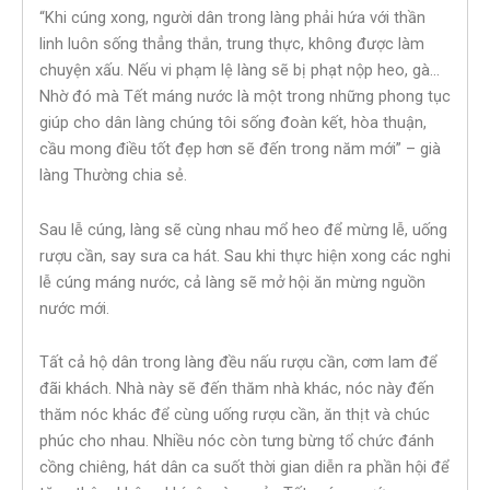
“Khi cúng xong, người dân trong làng phải hứa với thần
linh luôn sống thẳng thắn, trung thực, không được làm
chuyện xấu. Nếu vi phạm lệ làng sẽ bị phạt nộp heo, gà…
Nhờ đó mà Tết máng nước là một trong những phong tục
giúp cho dân làng chúng tôi sống đoàn kết, hòa thuận,
cầu mong điều tốt đẹp hơn sẽ đến trong năm mới” – già
làng Thường chia sẻ.
Sau lễ cúng, làng sẽ cùng nhau mổ heo để mừng lễ, uống
rượu cần, say sưa ca hát. Sau khi thực hiện xong các nghi
lễ cúng máng nước, cả làng sẽ mở hội ăn mừng nguồn
nước mới.
Tất cả hộ dân trong làng đều nấu rượu cần, cơm lam để
đãi khách. Nhà này sẽ đến thăm nhà khác, nóc này đến
thăm nóc khác để cùng uống rượu cần, ăn thịt và chúc
phúc cho nhau. Nhiều nóc còn tưng bừng tổ chức đánh
cồng chiêng, hát dân ca suốt thời gian diễn ra phần hội để