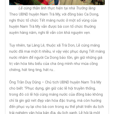
Lễ cúng thần linh thực hiện tại nhà Trưởng làng
Theo UBND huyện Nam Trà My, với đồng bào Ca Dong,
nghi thức tổ chức Tết máng nước ở một số vùng của
huyện Nam Trà My vẫn được bà con tổ chức thường
xuyên hàng năm, nghi lễ vẫn còn khá nguyên vẹn.
Tuy nhiên, tại Làng Lê, thuộc xã Trà Don, Lễ cúng máng
nước đã mai một ít nhiều, vì vậy việc phục dựng Tết máng
nước nhằm để người Ca Dong bảo tồn, gìn giữ những giá
trị văn hóa tiêu biểu của cha ông mình như múa cồng
chiêng, hát ting ting, hát ru…
Ông Trần Duy Dũng – Chủ tịch UBND huyện Nam Trà My
cho biết: “Phục dựng, gìn giữ các lễ hội truyền thống,
trong đó có lễ hội cúng máng nước của đồng bào không
chỉ là gìn giữ nét đẹp văn hóa đặc trưng, mà còn hướng
đến phục vụ lại cho bà con trong xu thế phát triển du lịch
trải nghiệm văn hóa bản địa, du lịch xanh. Lễ hội là một