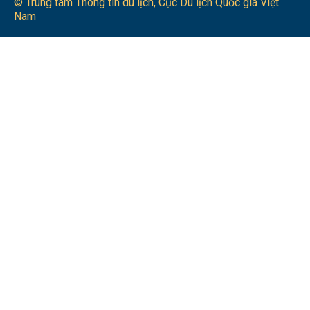
© Trung tâm Thông tin du lịch​, Cục Du lịch Quốc gia Việt
Nam