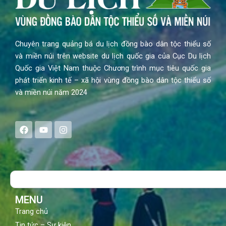
Chuyên trang quảng bá du lịch đồng bào dân tộc thiểu số
và miền núi trên website du lịch quốc gia của Cục Du lịch
Quốc gia Việt Nam thuộc Chương trình mục tiêu quốc gia
phát triển kinh tế – xã hội vùng đồng bào dân tộc thiểu số
và miền núi năm 2024
F
Y
I
a
o
n
c
u
s
e
t
t
b
u
a
o
b
g
Search
o
e
r
k
a
m
MENU
Trang chủ
Tin tức – Sự kiện