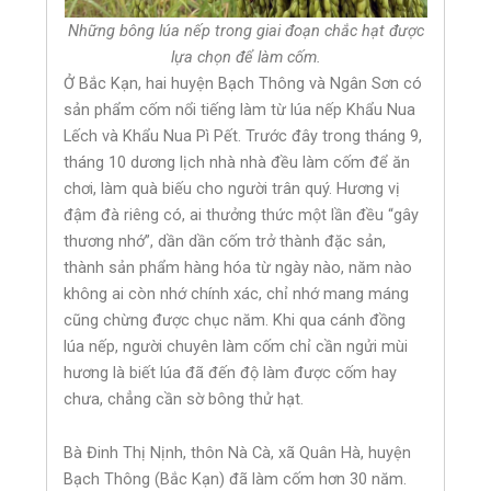
Những bông lúa nếp trong giai đoạn chắc hạt được
lựa chọn để làm cốm.
Ở Bắc Kạn, hai huyện Bạch Thông và Ngân Sơn có
sản phẩm cốm nổi tiếng làm từ lúa nếp Khẩu Nua
Lếch và Khẩu Nua Pì Pết. Trước đây trong tháng 9,
tháng 10 dương lịch nhà nhà đều làm cốm để ăn
chơi, làm quà biếu cho người trân quý. Hương vị
đậm đà riêng có, ai thưởng thức một lần đều “gây
thương nhớ”, dần dần cốm trở thành đặc sản,
thành sản phẩm hàng hóa từ ngày nào, năm nào
không ai còn nhớ chính xác, chỉ nhớ mang máng
cũng chừng được chục năm. Khi qua cánh đồng
lúa nếp, người chuyên làm cốm chỉ cần ngửi mùi
hương là biết lúa đã đến độ làm được cốm hay
chưa, chẳng cần sờ bông thử hạt.
Bà Đinh Thị Nịnh, thôn Nà Cà, xã Quân Hà, huyện
Bạch Thông (Bắc Kạn) đã làm cốm hơn 30 năm.