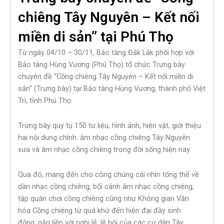
chiêng Tây Nguyên – Kết nối
miền di sản” tại Phú Thọ
Từ ngày 04/10 – 30/11, Bảo tàng Đắk Lắk phối hợp với
Bảo tàng Hùng Vương (Phú Thọ) tổ chức Trưng bày
chuyên đề “Cồng chiêng Tây Nguyên – Kết nối miền di
sản” (Trưng bày) tại Bảo tàng Hùng Vương, thành phố Việt
Trì, tỉnh Phú Thọ.
Trưng bày quy tụ 150 tư liệu, hình ảnh, hiện vật, giới thiệu
hai nội dung chính: âm nhạc cồng chiêng Tây Nguyên
xưa và âm nhạc cồng chiêng trong đời sống hiện nay.
Qua đó, mang đến cho công chúng cái nhìn tổng thể về
dàn nhạc cồng chiêng, bối cảnh âm nhạc cồng chiêng,
tập quán chơi cồng chiêng cũng như Không gian Văn
hóa Cồng chiêng từ quá khứ đến hiện đại đầy sinh
động, gắn liền với nghi lễ, lễ hội của các cư dân Tây