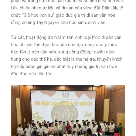
phục và trang sức các dân tộc thiểu số tiêu biểu tỉnh Đắk
Lắk; chiếu phim tư liệu về di sản của vùng đất Đắk Lắk, tổ
chức “Giờ học lịch sử” giáo dục giá trị di sản văn hóa
cồng chiêng Tây Nguyên cho học sinh, sinh viên.
Từ các hoạt động đó nhằm tôn vinh loại hình di sản văn
hóa phi vật thể độc đáo của dân tộc; nâng cao ý thức
bảo tồn di sản văn hóa trong cộng đồng; truyền cảm
hứng cho các thế hệ, đặc biệt là thế hệ trẻ, khuyến khích
họ tiếp bước gìn giữ và phát huy những giá trị văn hóa
độc đáo của dân tộc.