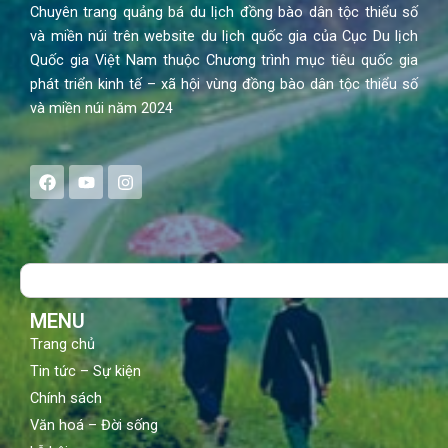
Chuyên trang quảng bá du lịch đồng bào dân tộc thiểu số
và miền núi trên website du lịch quốc gia của Cục Du lịch
Quốc gia Việt Nam thuộc Chương trình mục tiêu quốc gia
phát triển kinh tế – xã hội vùng đồng bào dân tộc thiểu số
và miền núi năm 2024
F
Y
I
a
o
n
c
u
s
e
t
t
b
u
a
o
b
g
Search
o
e
r
k
a
m
MENU
Trang chủ
Tin tức – Sự kiện
Chính sách
Văn hoá – Đời sống