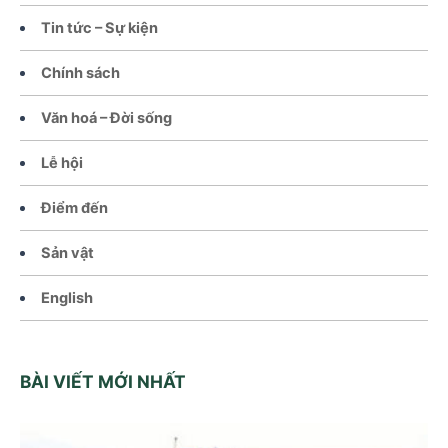
Tin tức – Sự kiện
Chính sách
Văn hoá – Đời sống
Lễ hội
Điểm đến
Sản vật
English
BÀI VIẾT MỚI NHẤT