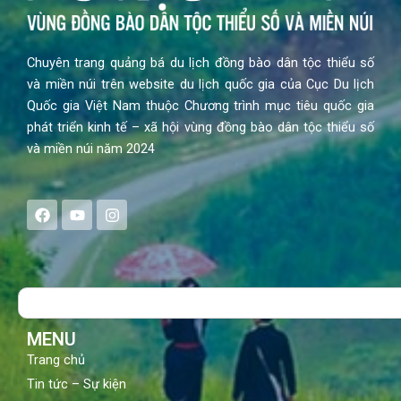
Chuyên trang quảng bá du lịch đồng bào dân tộc thiểu số
và miền núi trên website du lịch quốc gia của Cục Du lịch
Quốc gia Việt Nam thuộc Chương trình mục tiêu quốc gia
phát triển kinh tế – xã hội vùng đồng bào dân tộc thiểu số
và miền núi năm 2024
F
Y
I
a
o
n
c
u
s
e
t
t
b
u
a
o
b
g
Search
o
e
r
k
a
m
MENU
Trang chủ
Tin tức – Sự kiện