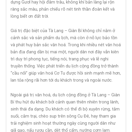
dựng Gươl hay hội đâm trâu, không khí bản làng lại rộn
ràng sắc màu, phản chiếu rõ nét tinh thần đoàn kết và
lòng biết ơn đất trời.
Giá trị đặc biệt của Tà Lang – Giàn Bí không chỉ nằm ở
cảnh sắc và sản phẩm du lịch, mà còn ở nỗ lực bảo tồn
và phát huy bản sắc văn hoá. Trong khi nhiều nét văn hoá
bản địa đang dần bị mai một, người dân nơi đây vẫn kiên
trì duy trì phong tục, tiếng nói, trang phục và lễ nghi
truyền thống. Việc phát triển du lịch cộng đồng trở thành
“cầu nối” giúp văn hoá Cơ Tu được hồi sinh mạnh mẽ hơn,
lan tỏa rộng rãi hơn tới du khách trong và ngoài nước.
Ngoài giá trị văn hoá, du lịch cộng đồng ở Tà Lang – Giàn
Bí thu hút du khách bởi cảnh quan thiên nhiên trong lành,
sinh thái đa dạng. Du khách có thể đi bộ xuyên rừng, tắm
suối, cắm trại, chèo sup trên sông Cu Đê, hay tham gia
trải nghiệm sinh hoạt thường ngày cùng người dân như
giã gạo, nấu rượu cần, dệt thổ cẩm, nướng cơm lam.