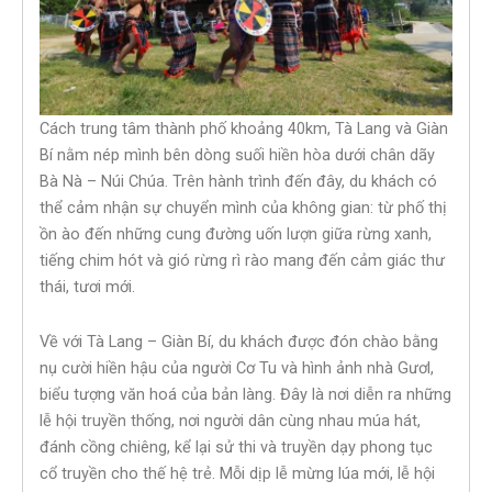
Cách trung tâm thành phố khoảng 40km, Tà Lang và Giàn
Bí nằm nép mình bên dòng suối hiền hòa dưới chân dãy
Bà Nà – Núi Chúa. Trên hành trình đến đây, du khách có
thể cảm nhận sự chuyển mình của không gian: từ phố thị
ồn ào đến những cung đường uốn lượn giữa rừng xanh,
tiếng chim hót và gió rừng rì rào mang đến cảm giác thư
thái, tươi mới.
Về với Tà Lang – Giàn Bí, du khách được đón chào bằng
nụ cười hiền hậu của người Cơ Tu và hình ảnh nhà Gươl,
biểu tượng văn hoá của bản làng. Đây là nơi diễn ra những
lễ hội truyền thống, nơi người dân cùng nhau múa hát,
đánh cồng chiêng, kể lại sử thi và truyền dạy phong tục
cổ truyền cho thế hệ trẻ. Mỗi dịp lễ mừng lúa mới, lễ hội