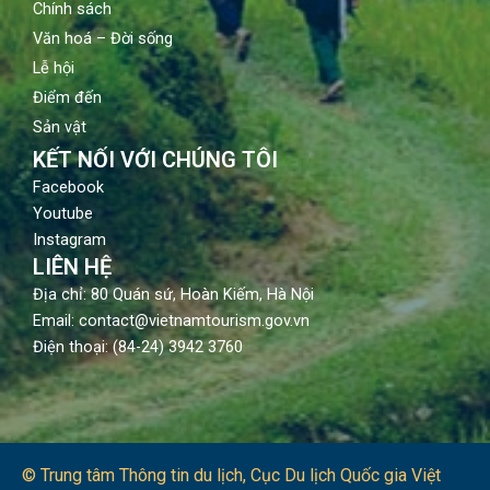
Chính sách
Văn hoá – Đời sống
Lễ hội
Điểm đến
Sản vật
KẾT NỐI VỚI CHÚNG TÔI
Facebook
Youtube
Instagram
LIÊN HỆ
Địa chỉ: 80 Quán sứ, Hoàn Kiếm, Hà Nội
Email: contact@vietnamtourism.gov.vn
Điện thoại: (84-24) 3942 3760
© Trung tâm Thông tin du lịch​, Cục Du lịch Quốc gia Việt