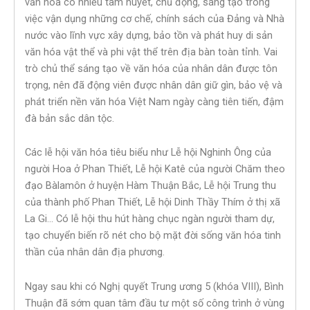
văn hóa có nhiều tâm huyết, chủ động, sáng tạo trong
việc vận dụng những cơ chế, chính sách của Đảng và Nhà
nước vào lĩnh vực xây dựng, bảo tồn và phát huy di sản
văn hóa vật thể và phi vật thể trên địa bàn toàn tỉnh. Vai
trò chủ thể sáng tạo về văn hóa của nhân dân được tôn
trọng, nên đã động viên được nhân dân giữ gìn, bảo vệ và
phát triển nền văn hóa Việt Nam ngày càng tiên tiến, đậm
đà bản sắc dân tộc.
Các lễ hội văn hóa tiêu biểu như Lễ hội Nghinh Ông của
người Hoa ở Phan Thiết, Lễ hội Katê của người Chăm theo
đạo Bàlamôn ở huyện Hàm Thuận Bắc, Lễ hội Trung thu
của thành phố Phan Thiết, Lễ hội Dinh Thầy Thím ở thị xã
La Gi… Có lễ hội thu hút hàng chục ngàn người tham dự,
tạo chuyển biến rõ nét cho bộ mặt đời sống văn hóa tinh
thần của nhân dân địa phương.
Ngay sau khi có Nghị quyết Trung ương 5 (khóa VIII), Bình
Thuận đã sớm quan tâm đầu tư một số công trình ở vùng