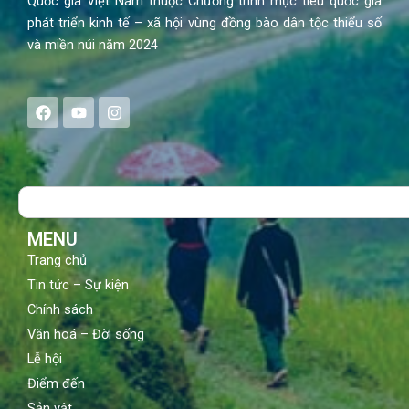
Quốc gia Việt Nam thuộc Chương trình mục tiêu quốc gia
phát triển kinh tế – xã hội vùng đồng bào dân tộc thiểu số
và miền núi năm 2024
F
Y
I
a
o
n
c
u
s
e
t
t
b
u
a
o
b
g
Search
o
e
r
k
a
m
MENU
Trang chủ
Tin tức – Sự kiện
Chính sách
Văn hoá – Đời sống
Lễ hội
Điểm đến
Sản vật