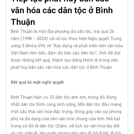
văn hóa các dân tộc ở Bình
Thuận
Bình Thuận là một địa phương đa sắc tộc, trải qua 26
năm (1998 – 2024) với nỗ lực thực hiện Nghị quyết Trung
ương 5 (khóa VIII) về “Xây dựng và phát triển nền văn hóa
Việt Nam tiên tiến, đậm đà bản sắc dân tộc”, tỉnh đã đạt
được những kết quả, thành tựu đáng khích lệ trong việc
phát huy bản sắc văn hóa các dân tộc ở Bình Thuận.
Kết quả từ một nghị quyết
Bình Thuận hiện có 35 dân tộc anh em, trong đó đông
nhất dân tộc Kinh cùng sinh sống. Mỗi dân tộc đều mang
một sắc thái văn hóa đặc trưng, đóng góp vào sự phong
phú và đa dạng của nền văn hóa chung của tỉnh. Nổi bật
trong số đó là dân tộc Chăm, với lịch sử văn hóa lâu đời
và các nghi lễ, tập quán phong phú như lễ hội Katê, lễ hội