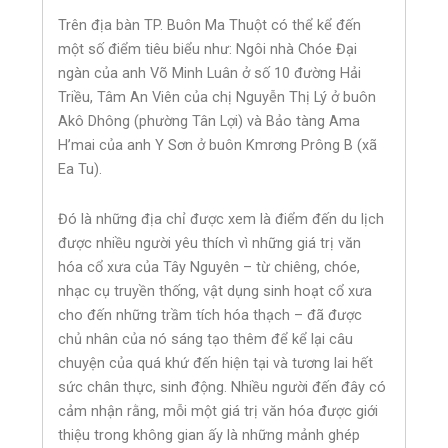
Trên địa bàn TP. Buôn Ma Thuột có thể kể đến
một số điểm tiêu biểu như: Ngôi nhà Chóe Đại
ngàn của anh Võ Minh Luân ở số 10 đường Hải
Triều, Tâm An Viên của chị Nguyễn Thị Lý ở buôn
Akô Dhông (phường Tân Lợi) và Bảo tàng Ama
H’mai của anh Y Sơn ở buôn Kmrơng Prông B (xã
Ea Tu).
Đó là những địa chỉ được xem là điểm đến du lịch
được nhiều người yêu thích vì những giá trị văn
hóa cổ xưa của Tây Nguyên – từ chiêng, chóe,
nhạc cụ truyền thống, vật dụng sinh hoạt cổ xưa
cho đến những trầm tích hóa thạch – đã được
chủ nhân của nó sáng tạo thêm để kể lại câu
chuyện của quá khứ đến hiện tại và tương lai hết
sức chân thực, sinh động. Nhiều người đến đây có
cảm nhận rằng, mỗi một giá trị văn hóa được giới
thiệu trong không gian ấy là những mảnh ghép