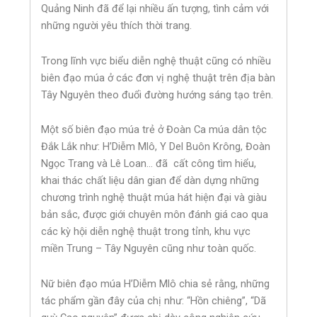
Quảng Ninh đã để lại nhiều ấn tượng, tình cảm với
những người yêu thích thời trang.
Trong lĩnh vực biểu diễn nghệ thuật cũng có nhiều
biên đạo múa ở các đơn vị nghệ thuật trên địa bàn
Tây Nguyên theo đuổi đường hướng sáng tạo trên.
Một số biên đạo múa trẻ ở Đoàn Ca múa dân tộc
Đắk Lắk như: H’Diễm Mlô, Y Del Buôn Krông, Đoàn
Ngọc Trang và Lê Loan… đã cất công tìm hiểu,
khai thác chất liệu dân gian để dàn dựng những
chương trình nghệ thuật múa hát hiện đại và giàu
bản sắc, được giới chuyên môn đánh giá cao qua
các kỳ hội diễn nghệ thuật trong tỉnh, khu vực
miền Trung – Tây Nguyên cũng như toàn quốc.
Nữ biên đạo múa H’Diễm Mlô chia sẻ rằng, những
tác phẩm gần đây của chị như: “Hồn chiêng”, “Dã