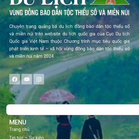
Chuyên trang quảng bá du lịch đồng bào dân tộc thiểu số
và miền núi trên website du lịch quốc gia của Cục Du lịch
Quốc gia Việt Nam thuộc Chương trình mục tiêu quốc gia
phát triển kinh tế – xã hội vùng đồng bào dân tộc thiểu số
và miền núi năm 2024
F
Y
I
a
o
n
c
u
s
e
t
t
b
u
a
o
b
g
Search
o
e
r
k
a
m
MENU
Trang chủ
Tin tức – Sự kiện