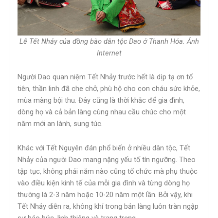
Lễ Tết Nhảy của đồng bào dân tộc Dao ở Thanh Hóa. Ảnh
Internet
Người Dao quan niệm Tết Nhảy trước hết là dịp tạ ơn tổ
tiên, thần linh đã che chở, phù hộ cho con cháu sức khỏe,
mùa màng bội thu. Đây cũng là thời khắc để gia đình,
dòng họ và cả bản làng cùng nhau cầu chúc cho một
năm mới an lành, sung túc.
Khác với Tết Nguyên đán phổ biến ở nhiều dân tộc, Tết
Nhảy của người Dao mang nặng yếu tố tín ngưỡng. Theo
tập tục, không phải năm nào cũng tổ chức mà phụ thuộc
vào điều kiện kinh tế của mỗi gia đình và từng dòng họ
thường là 2-3 năm hoặc 10-20 năm một lần. Bởi vậy, khi
Tết Nhảy diễn ra, không khí trong bản làng luôn tràn ngập
sự háo hức, linh thiêng và trang trọng.