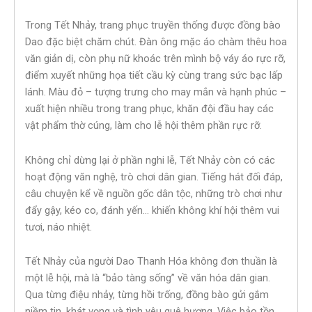
Trong Tết Nhảy, trang phục truyền thống được đồng bào
Dao đặc biệt chăm chút. Đàn ông mặc áo chàm thêu hoa
văn giản dị, còn phụ nữ khoác trên mình bộ váy áo rực rỡ,
điểm xuyết những họa tiết cầu kỳ cùng trang sức bạc lấp
lánh. Màu đỏ – tượng trưng cho may mắn và hạnh phúc –
xuất hiện nhiều trong trang phục, khăn đội đầu hay các
vật phẩm thờ cúng, làm cho lễ hội thêm phần rực rỡ.
Không chỉ dừng lại ở phần nghi lễ, Tết Nhảy còn có các
hoạt động văn nghệ, trò chơi dân gian. Tiếng hát đối đáp,
câu chuyện kể về nguồn gốc dân tộc, những trò chơi như
đẩy gậy, kéo co, đánh yến… khiến không khí hội thêm vui
tươi, náo nhiệt.
Tết Nhảy của người Dao Thanh Hóa không đơn thuần là
một lễ hội, mà là “bảo tàng sống” về văn hóa dân gian.
Qua từng điệu nhảy, từng hồi trống, đồng bào gửi gắm
niềm tin, khát vọng và tình yêu quê hương. Việc bảo tồn