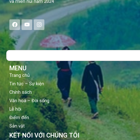
và miền núi năm 2024
F
Y
I
a
o
n
c
u
s
e
t
t
b
u
a
o
b
g
Search
o
e
r
k
a
m
MENU
Trang chủ
Tin tức – Sự kiện
Chính sách
Văn hoá – Đời sống
Lễ hội
Điểm đến
Sản vật
KẾT NỐI VỚI CHÚNG TÔI