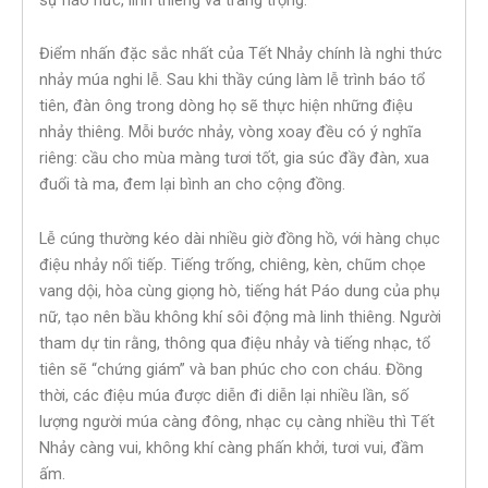
Điểm nhấn đặc sắc nhất của Tết Nhảy chính là nghi thức
nhảy múa nghi lễ. Sau khi thầy cúng làm lễ trình báo tổ
tiên, đàn ông trong dòng họ sẽ thực hiện những điệu
nhảy thiêng. Mỗi bước nhảy, vòng xoay đều có ý nghĩa
riêng: cầu cho mùa màng tươi tốt, gia súc đầy đàn, xua
đuổi tà ma, đem lại bình an cho cộng đồng.
Lễ cúng thường kéo dài nhiều giờ đồng hồ, với hàng chục
điệu nhảy nối tiếp. Tiếng trống, chiêng, kèn, chũm chọe
vang dội, hòa cùng giọng hò, tiếng hát Páo dung của phụ
nữ, tạo nên bầu không khí sôi động mà linh thiêng. Người
tham dự tin rằng, thông qua điệu nhảy và tiếng nhạc, tổ
tiên sẽ “chứng giám” và ban phúc cho con cháu. Đồng
thời, các điệu múa được diễn đi diễn lại nhiều lần, số
lượng người múa càng đông, nhạc cụ càng nhiều thì Tết
Nhảy càng vui, không khí càng phấn khởi, tươi vui, đầm
ấm.