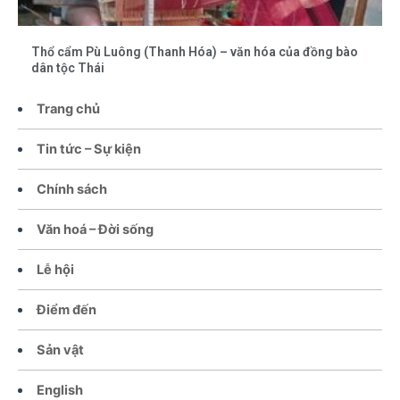
Thổ cẩm Pù Luông (Thanh Hóa) – văn hóa của đồng bào
dân tộc Thái
Trang chủ
Tin tức – Sự kiện
Chính sách
Văn hoá – Đời sống
Lễ hội
Điểm đến
Sản vật
English