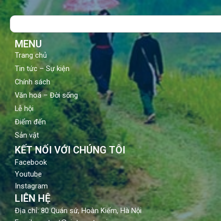
b
u
a
o
b
g
Search
o
e
r
k
a
m
MENU
Trang chủ
Tin tức – Sự kiện
Chính sách
Văn hoá – Đời sống
Lễ hội
Điểm đến
Sản vật
KẾT NỐI VỚI CHÚNG TÔI
Facebook
Youtube
Instagram
LIÊN HỆ
Địa chỉ: 80 Quán sứ, Hoàn Kiếm, Hà Nội