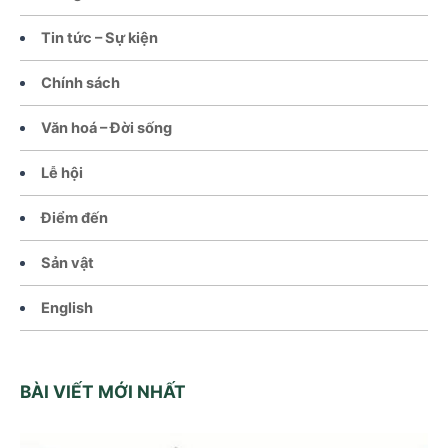
Tin tức – Sự kiện
Chính sách
Văn hoá – Đời sống
Lễ hội
Điểm đến
Sản vật
English
BÀI VIẾT MỚI NHẤT