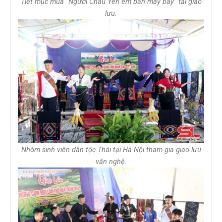
Tiết mục múa “Người Châu Yên em bắn máy bay” tại giao
lưu.
Nhóm sinh viên dân tộc Thái tại Hà Nội tham gia giao lưu
văn nghệ.