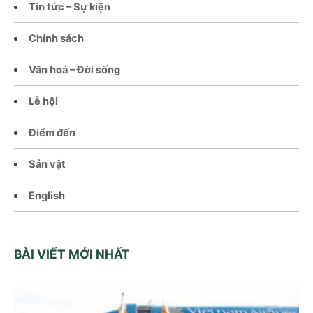
Tin tức – Sự kiện
Chính sách
Văn hoá – Đời sống
Lễ hội
Điểm đến
Sản vật
English
BÀI VIẾT MỚI NHẤT