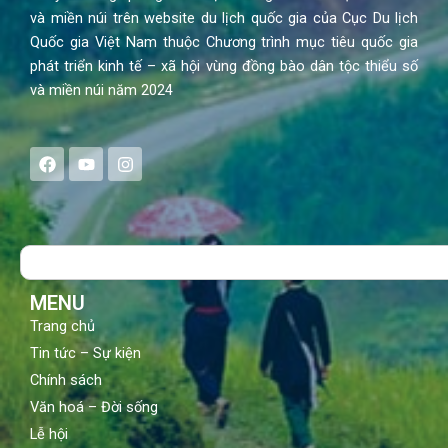
và miền núi trên website du lịch quốc gia của Cục Du lịch
Quốc gia Việt Nam thuộc Chương trình mục tiêu quốc gia
phát triển kinh tế – xã hội vùng đồng bào dân tộc thiểu số
và miền núi năm 2024
F
Y
I
a
o
n
c
u
s
e
t
t
b
u
a
o
b
g
Search
o
e
r
k
a
m
MENU
Trang chủ
Tin tức – Sự kiện
Chính sách
Văn hoá – Đời sống
Lễ hội