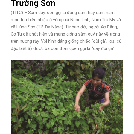
Trường Sơn
(TITC) – Sâm dây, còn gọi là đẳng sâm hay sâm nam,
mọc tự nhiên nhiều ở vùng núi Ngọc Linh, Nam Trà My và
xã Hùng Sơn (TP. Đà Nẵng). Từ bao đời, người Xơ Đăng,
Cơ Tu đã phát hiện và mang giống sâm quý này về trồng
trên nương rẫy. Với hình dáng giống chiếc “đùi gà”, loại củ
đặc biệt ấy được bà con thân quen gọi là “cây đùi gà”.