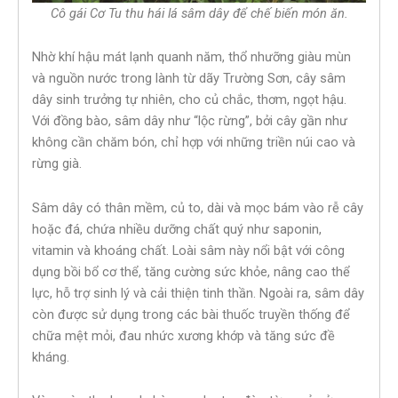
Cô gái Cơ Tu thu hái lá sâm dây để chế biến món ăn.
Nhờ khí hậu mát lạnh quanh năm, thổ nhưỡng giàu mùn
và nguồn nước trong lành từ dãy Trường Sơn, cây sâm
dây sinh trưởng tự nhiên, cho củ chắc, thơm, ngọt hậu.
Với đồng bào, sâm dây như “lộc rừng”, bởi cây gần như
không cần chăm bón, chỉ hợp với những triền núi cao và
rừng già.
Sâm dây có thân mềm, củ to, dài và mọc bám vào rễ cây
hoặc đá, chứa nhiều dưỡng chất quý như saponin,
vitamin và khoáng chất. Loài sâm này nổi bật với công
dụng bồi bổ cơ thể, tăng cường sức khỏe, nâng cao thể
lực, hỗ trợ sinh lý và cải thiện tinh thần. Ngoài ra, sâm dây
còn được sử dụng trong các bài thuốc truyền thống để
chữa mệt mỏi, đau nhức xương khớp và tăng sức đề
kháng.