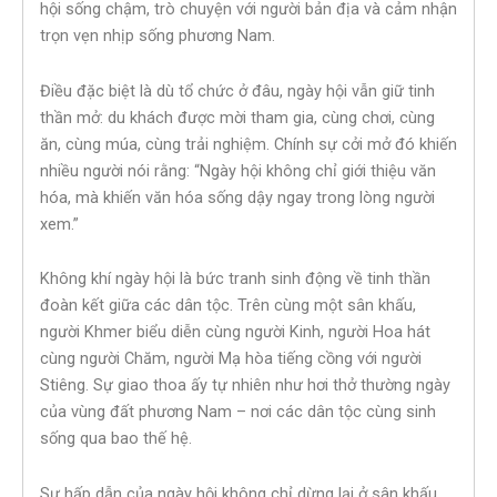
hội sống chậm, trò chuyện với người bản địa và cảm nhận
trọn vẹn nhịp sống phương Nam.
Điều đặc biệt là dù tổ chức ở đâu, ngày hội vẫn giữ tinh
thần mở: du khách được mời tham gia, cùng chơi, cùng
ăn, cùng múa, cùng trải nghiệm. Chính sự cởi mở đó khiến
nhiều người nói rằng: “Ngày hội không chỉ giới thiệu văn
hóa, mà khiến văn hóa sống dậy ngay trong lòng người
xem.”
Không khí ngày hội là bức tranh sinh động về tinh thần
đoàn kết giữa các dân tộc. Trên cùng một sân khấu,
người Khmer biểu diễn cùng người Kinh, người Hoa hát
cùng người Chăm, người Mạ hòa tiếng cồng với người
Stiêng. Sự giao thoa ấy tự nhiên như hơi thở thường ngày
của vùng đất phương Nam – nơi các dân tộc cùng sinh
sống qua bao thế hệ.
Sự hấp dẫn của ngày hội không chỉ dừng lại ở sân khấu