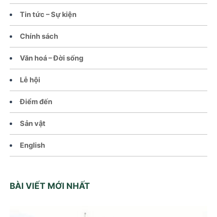
Tin tức – Sự kiện
Chính sách
Văn hoá – Đời sống
Lễ hội
Điểm đến
Sản vật
English
BÀI VIẾT MỚI NHẤT