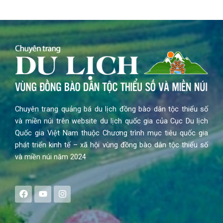
Chuyên trang quảng bá du lịch đồng bào dân tộc thiểu số
và miền núi trên website du lịch quốc gia của Cục Du lịch
Quốc gia Việt Nam thuộc Chương trình mục tiêu quốc gia
phát triển kinh tế – xã hội vùng đồng bào dân tộc thiểu số
và miền núi năm 2024
F
Y
I
a
o
n
c
u
s
e
t
t
b
u
a