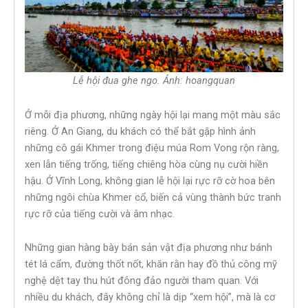
Lễ hội đua ghe ngo. Ảnh: hoangquan
Ở mỗi địa phương, những ngày hội lại mang một màu sắc
riêng. Ở An Giang, du khách có thể bắt gặp hình ảnh
những cô gái Khmer trong điệu múa Rom Vong rộn ràng,
xen lẫn tiếng trống, tiếng chiêng hòa cùng nụ cười hiền
hậu. Ở Vĩnh Long, không gian lễ hội lại rực rỡ cờ hoa bên
những ngôi chùa Khmer cổ, biến cả vùng thành bức tranh
rực rỡ của tiếng cười và âm nhạc.
Những gian hàng bày bán sản vật địa phương như bánh
tét lá cẩm, đường thốt nốt, khăn rằn hay đồ thủ công mỹ
nghệ dệt tay thu hút đông đảo người tham quan. Với
nhiều du khách, đây không chỉ là dịp “xem hội”, mà là cơ