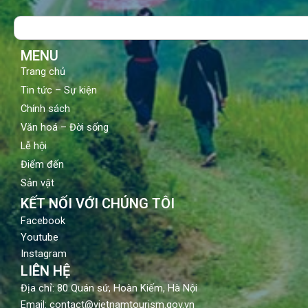
o
b
g
Search
o
e
r
k
a
m
MENU
Trang chủ
Tin tức – Sự kiện
Chính sách
Văn hoá – Đời sống
Lễ hội
Điểm đến
Sản vật
KẾT NỐI VỚI CHÚNG TÔI
Facebook
Youtube
Instagram
LIÊN HỆ
Địa chỉ: 80 Quán sứ, Hoàn Kiếm, Hà Nội
Email: contact@vietnamtourism.gov.vn