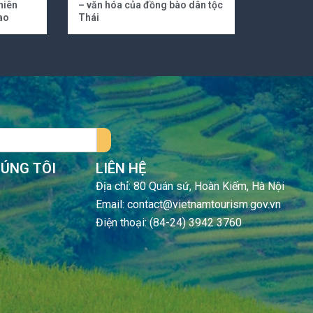
hiên
– văn hóa của đồng bào dân tộc
ao
Thái
HÚNG TÔI
LIÊN HỆ
Địa chỉ: 80 Quán sứ, Hoàn Kiếm, Hà Nội
Email: contact@vietnamtourism.gov.vn
Điện thoại: (84-24) 3942 3760