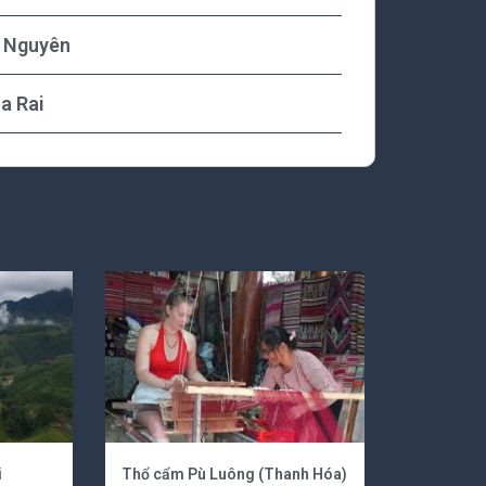
y Nguyên
ia Rai
i
Thổ cẩm Pù Luông (Thanh Hóa)