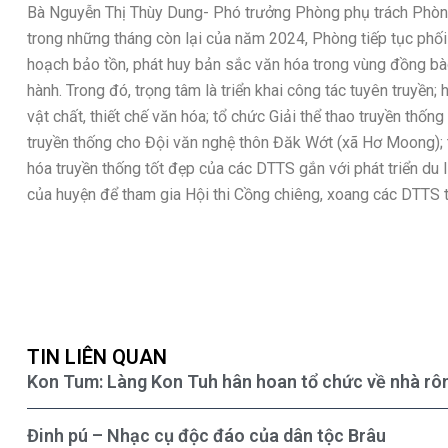
Bà Nguyễn Thị Thùy Dung- Phó trưởng Phòng phụ trách Phòng
trong những tháng còn lại của năm 2024, Phòng tiếp tục phối 
hoạch bảo tồn, phát huy bản sắc văn hóa trong vùng đồng 
hành. Trong đó, trọng tâm là triển khai công tác tuyên truyề
vật chất, thiết chế văn hóa; tổ chức Giải thể thao truyền thố
truyền thống cho Đội văn nghệ thôn Đăk Wớt (xã Hơ Moong); th
hóa truyền thống tốt đẹp của các DTTS gắn với phát triển du 
của huyện để tham gia Hội thi Cồng chiêng, xoang các DTTS 
TIN LIÊN QUAN
Kon Tum: Làng Kon Tuh hân hoan tổ chức về nhà rô
Đinh pú – Nhạc cụ độc đáo của dân tộc Brâu