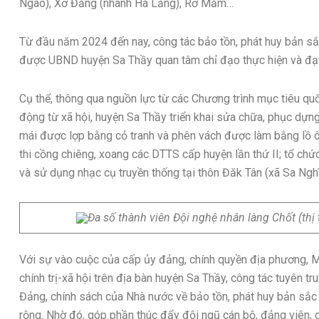
Ngao), Xơ Đăng (nhánh Hà Lăng), Rơ Măm…
Từ đầu năm 2024 đến nay, công tác bảo tồn, phát huy bản sắ
được UBND huyện Sa Thầy quan tâm chỉ đạo thực hiện và đạt
Cụ thể, thông qua nguồn lực từ các Chương trình mục tiêu quố
động từ xã hội, huyện Sa Thầy triển khai sửa chữa, phục dựn
mái được lợp bằng cỏ tranh và phên vách được làm bằng lồ ô, 
thi cồng chiêng, xoang các DTTS cấp huyện lần thứ II; tổ chứ
và sử dụng nhạc cụ truyền thống tại thôn Đăk Tân (xã Sa Ngh
Đa số thành viên Đội nghệ nhân làng Chốt (thị t
Với sự vào cuộc của cấp ủy đảng, chính quyền địa phương, M
chính trị-xã hội trên địa bàn huyện Sa Thầy, công tác tuyên t
Đảng, chính sách của Nhà nước về bảo tồn, phát huy bản sắc 
rộng. Nhờ đó, góp phần thúc đẩy đội ngũ cán bộ, đảng viên, 