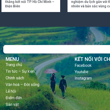
thẳng kết nối TP. Hồ Chí Minh –
nghiệm du lịch gắn với t
Điện Biên
nhiên và bản sắc vùng c
Search
MENU
KẾT NỐI VỚI C
Trang chủ
Facebook
Tin tức – Sự kiện
Youtube
Chính sách
Instagram
Văn hoá – Đời sống
Lễ hội
Điểm đến
Sản vật