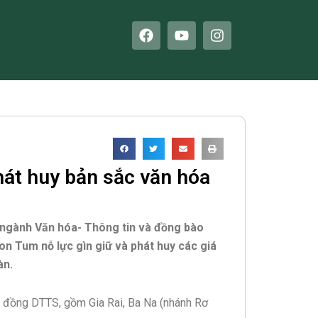
F
Y
I
a
o
n
c
u
s
e
t
t
b
u
a
o
b
g
o
e
r
k
a
m
hát huy bản sắc văn hóa
, ngành Văn hóa- Thông tin và đồng bào
on Tum nỗ lực gìn giữ và phát huy các giá
àn.
ng đồng DTTS, gồm Gia Rai, Ba Na (nhánh Rơ