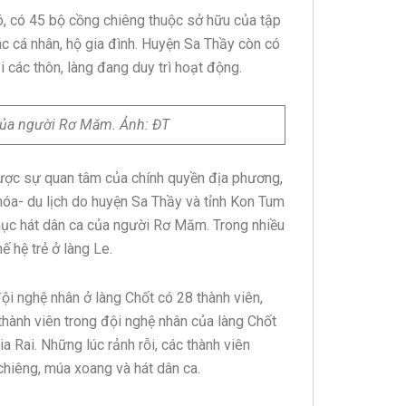
ó, có 45 bộ cồng chiêng thuộc sở hữu của tập
ác cá nhân, hộ gia đình. Huyện Sa Thầy còn có
 các thôn, làng đang duy trì hoạt động.
 của người Rơ Măm. Ảnh: ĐT
được sự quan tâm của chính quyền địa phương,
hóa- du lịch do huyện Sa Thầy và tỉnh Kon Tum
t mục hát dân ca của người Rơ Măm. Trong nhiều
 hệ trẻ ở làng Le.
đội nghệ nhân ở làng Chốt có 28 thành viên,
 thành viên trong đội nghệ nhân của làng Chốt
 Rai. Những lúc rảnh rỗi, các thành viên
 chiêng, múa xoang và hát dân ca.