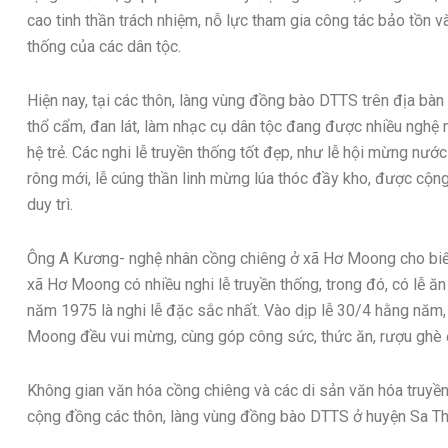
cao tinh thần trách nhiệm, nỗ lực tham gia công tác bảo tồn và
thống của các dân tộc.
Hiện nay, tại các thôn, làng vùng đồng bào DTTS trên địa bàn
thổ cẩm, đan lát, làm nhạc cụ dân tộc đang được nhiều nghệ n
hệ trẻ. Các nghi lễ truyền thống tốt đẹp, như lễ hội mừng nước 
rông mới, lễ cúng thần linh mừng lúa thóc đầy kho, được cộ
duy trì.
Ông A Kương- nghệ nhân cồng chiêng ở xã Hơ Moong cho biết,
xã Hơ Moong có nhiều nghi lễ truyền thống, trong đó, có lễ ă
năm 1975 là nghi lễ đặc sắc nhất. Vào dịp lễ 30/4 hằng năm,
Moong đều vui mừng, cùng góp công sức, thức ăn, rượu ghè để
Không gian văn hóa cồng chiêng và các di sản văn hóa truyền
cộng đồng các thôn, làng vùng đồng bào DTTS ở huyện Sa Thầ