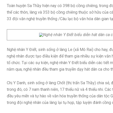
Toàn huyện Sa Thầy hiện nay có 398 bộ cồng chiêng, trong đ
thể các thôn, làng và 353 bộ cồng chiêng thuộc sở hữu của c
33 đội văn nghệ truyền thống /Câu lạc bộ văn hóa dân gian tại
Nghệ nhân Y Điết biểu diễn hát dân ca
Nghệ nhân Y Điết, sinh sống ở làng Le (xã Mô Rai) cho hay, 
nghệ nhân được tạo điều kiện để tham gia nhiều sự kiện văn 
tổ chức. Tại các sự kiện, nghệ nhân Y Điết biểu diễn các tiế
năm qua, nghệ nhân đều tham gia truyền dạy hát dân ca cho thế
Chị Y Danh, sinh sống ở làng Chốt (thị trấn Sa Thầy) chia sẻ, 
trong đó, có 7 nam thanh niên, 17 thiếu nữ và 4 thiếu nhi. Các
đều yêu mến và tự hào về văn hóa truyền thống của dân tộc Gia
trong đội nghệ nhân của làng lại tụ họp, tập luyện đánh cồng