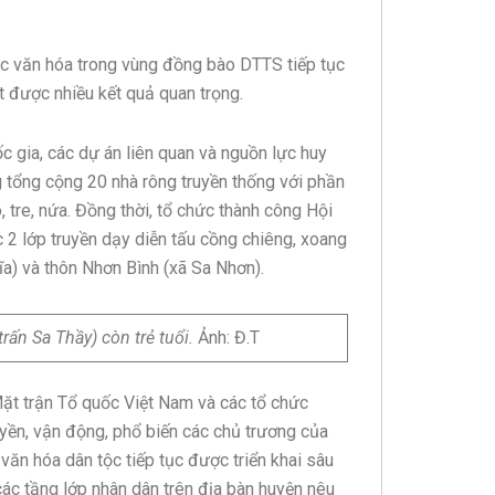
c văn hóa trong vùng đồng bào DTTS tiếp tục
 được nhiều kết quả quan trọng.
c gia, các dự án liên quan và nguồn lực huy
g tổng cộng 20 nhà rông truyền thống với phần
tre, nứa. Đồng thời, tổ chức thành công Hội
c 2 lớp truyền dạy diễn tấu cồng chiêng, xoang
ĩa) và thôn Nhơn Bình (xã Sa Nhơn).
rấn Sa Thầy) còn trẻ tuổi.
Ảnh: Đ.T
ặt trận Tổ quốc Việt Nam và các tổ chức
ruyền, vận động, phổ biến các chủ trương của
văn hóa dân tộc tiếp tục được triển khai sâu
các tầng lớp nhân dân trên địa bàn huyện nêu