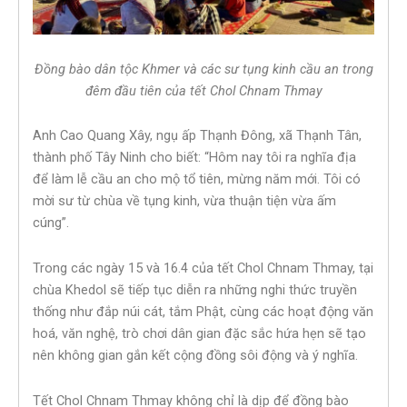
Đồng bào dân tộc Khmer và các sư tụng kinh cầu an trong
đêm đầu tiên của tết Chol Chnam Thmay
Anh Cao Quang Xây, ngụ ấp Thạnh Đông, xã Thạnh Tân,
thành phố Tây Ninh cho biết: “Hôm nay tôi ra nghĩa địa
để làm lễ cầu an cho mộ tổ tiên, mừng năm mới. Tôi có
mời sư từ chùa về tụng kinh, vừa thuận tiện vừa ấm
cúng”.
Trong các ngày 15 và 16.4 của tết Chol Chnam Thmay, tại
chùa Khedol sẽ tiếp tục diễn ra những nghi thức truyền
thống như đắp núi cát, tắm Phật, cùng các hoạt động văn
hoá, văn nghệ, trò chơi dân gian đặc sắc hứa hẹn sẽ tạo
nên không gian gắn kết cộng đồng sôi động và ý nghĩa.
Tết Chol Chnam Thmay không chỉ là dịp để đồng bào