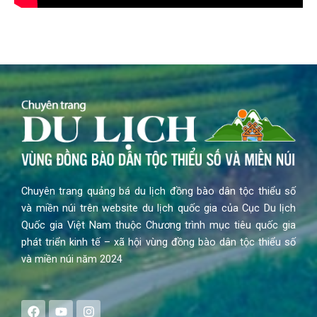
Chuyên trang quảng bá du lịch đồng bào dân tộc thiểu số
và miền núi trên website du lịch quốc gia của Cục Du lịch
Quốc gia Việt Nam thuộc Chương trình mục tiêu quốc gia
phát triển kinh tế – xã hội vùng đồng bào dân tộc thiểu số
và miền núi năm 2024
F
Y
I
a
o
n