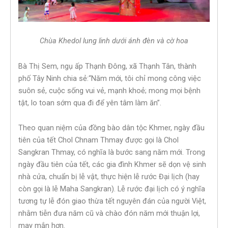
Chùa Khedol lung linh dưới ánh đèn và cờ hoa
Bà Thị Sem, ngụ ấp Thạnh Đông, xã Thạnh Tân, thành
phố Tây Ninh chia sẻ:“Năm mới, tôi chỉ mong công việc
suôn sẻ, cuộc sống vui vẻ, mạnh khoẻ; mong mọi bệnh
tật, lo toan sớm qua đi để yên tâm làm ăn”.
Theo quan niệm của đồng bào dân tộc Khmer, ngày đầu
tiên của tết Chol Chnam Thmay được gọi là Chol
Sangkran Thmay, có nghĩa là bước sang năm mới. Trong
ngày đầu tiên của tết, các gia đình Khmer sẽ dọn vệ sinh
nhà cửa, chuẩn bị lễ vật, thực hiện lễ rước Đại lịch (hay
còn gọi là lễ Maha Sangkran). Lễ rước đại lịch có ý nghĩa
tương tự lễ đón giao thừa tết nguyên đán của người Việt,
nhằm tiễn đưa năm cũ và chào đón năm mới thuận lợi,
may mắn hơn.