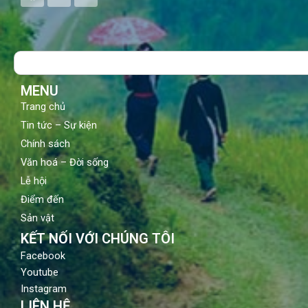
c
u
s
e
t
t
b
u
a
o
b
g
Search
o
e
r
k
a
m
MENU
Trang chủ
Tin tức – Sự kiện
Chính sách
Văn hoá – Đời sống
Lễ hội
Điểm đến
Sản vật
KẾT NỐI VỚI CHÚNG TÔI
Facebook
Youtube
Instagram
LIÊN HỆ