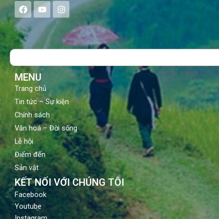
F
Y
I
a
o
n
c
u
s
e
t
t
b
u
a
o
b
g
Search
o
e
r
k
a
m
MENU
Trang chủ
Tin tức – Sự kiện
Chính sách
Văn hoá – Đời sống
Lễ hội
Điểm đến
Sản vật
KẾT NỐI VỚI CHÚNG TÔI
Facebook
Youtube
Instagram