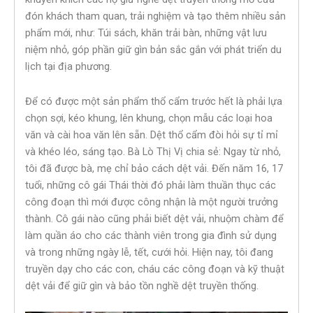
đón khách tham quan, trải nghiệm và tạo thêm nhiều sản
phẩm mới, như: Túi sách, khăn trải bàn, những vật lưu
niệm nhỏ, góp phần giữ gìn bản sắc gắn với phát triển du
lịch tại địa phương.
Để có được một sản phẩm thổ cẩm trước hết là phải lựa
chọn sợi, kéo khung, lên khung, chọn mẫu các loại hoa
văn và cài hoa văn lên sẵn. Dệt thổ cẩm đòi hỏi sự tỉ mỉ
và khéo léo, sáng tạo. Bà Lò Thị Vị chia sẻ: Ngay từ nhỏ,
tôi đã được bà, mẹ chỉ bảo cách dệt vải. Đến năm 16, 17
tuổi, những cô gái Thái thời đó phải làm thuần thục các
công đoạn thì mới được công nhận là một người trưởng
thành. Cô gái nào cũng phải biết dệt vải, nhuộm chàm để
làm quần áo cho các thành viên trong gia đình sử dụng
và trong những ngày lễ, tết, cưới hỏi. Hiện nay, tôi đang
truyền dạy cho các con, cháu các công đoạn và kỹ thuật
dệt vải để giữ gìn và bảo tồn nghề dệt truyền thống.