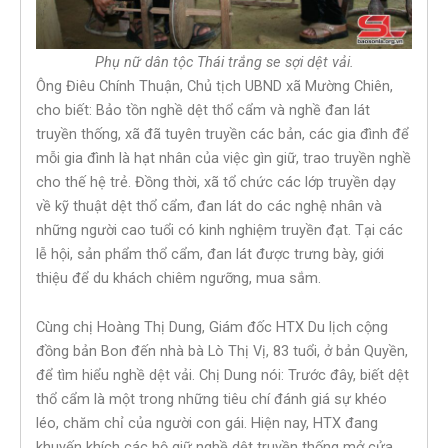
Phụ nữ dân tộc Thái trắng se sợi dệt vải.
Ông Điêu Chính Thuận, Chủ tịch UBND xã Mường Chiên,
cho biết: Bảo tồn nghề dệt thổ cẩm và nghề đan lát
truyền thống, xã đã tuyên truyền các bản, các gia đình để
mỗi gia đình là hạt nhân của việc gìn giữ, trao truyền nghề
cho thế hệ trẻ. Đồng thời, xã tổ chức các lớp truyền dạy
về kỹ thuật dệt thổ cẩm, đan lát do các nghệ nhân và
những người cao tuổi có kinh nghiệm truyền đạt. Tại các
lễ hội, sản phẩm thổ cẩm, đan lát được trưng bày, giới
thiệu để du khách chiêm ngưỡng, mua sắm.
Cùng chị Hoàng Thị Dung, Giám đốc HTX Du lịch cộng
đồng bản Bon đến nhà bà Lò Thị Vị, 83 tuổi, ở bản Quyền,
để tìm hiểu nghề dệt vải. Chị Dung nói: Trước đây, biết dệt
thổ cẩm là một trong những tiêu chí đánh giá sự khéo
léo, chăm chỉ của người con gái. Hiện nay, HTX đang
khuyến khích các hộ giữ nghề dệt truyền thống mở cửa