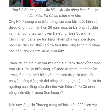
Ông Hồ Phương bên các hiện vật của đồng bào dân tộc
Vân Kiều, Pa Cô do mình sưu tầm.
Ông Hồ Phương cho biết, công tác sưu tầm các hiện vật
được ông thực hiện hơn 20 năm qua, từ khi ông bắt đầu
về nhận công tác tại huyện Đakrông (tỉnh Quảng Trị).
Chính niềm đam mê tìm hiểu, khám phá văn hóa đồng
bào các dân tộc thiểu số đã thôi thúc ông rong ruổi khắp
các bản làng để tìm kiếm, sưu tầm.
Phần lớn những hiện vật mà ông sưu tầm được đồng bào
Vân Kiều, Pa Cô hiến tặng, số khác được mua bằng tiền
lương tích cóp. Mỗi hiện vật sưu tầm được là một câu
chuyện sống động về đời sống, phong tục, tập quán và tín
ngưỡng của đồng bào dân tộc Vân Kiều và Pa Cô sinh
sống trên dãy Trường Sơn hùng vĩ.
Đến nay, ông Hồ Phương đang sở hữu trên 200 hiện vật