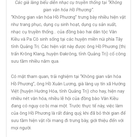
Các già làng biểu diễn nhạc cụ truyền thống tại “Không
gian văn hóa Hồ Phương”.
“Không gian văn hóa Hồ Phương” trưng bày nhiều hiện vật
như trang phục, dụng cụ sinh hoạt, dụng cụ sản xuất,
nhạc cụ truyền thống… của đồng bào hai dân tộc Vân
Kiều và Pa Cô sinh sống tại các huyện miền núi phía Tây
tỉnh Quảng Trị. Các hiện vật này được ông Hồ Phương (thị
trấn Krông Klang, huyện Đakrông, tỉnh Quảng Trị) cố công
sưu tầm nhiều năm qua.
Có mặt tham quan, trải nghiệm tại “Không gian văn hóa
Hồ Phương”, ông Hồ Xuân Lương, già làng uy tín xã Hướng
Việt (huyện Hướng Hóa, tỉnh Quảng Trị) cho hay, hiện nay
nhiều nét văn hóa, nhiều lễ hội của đồng bào Vân Kiều
đang có nguy cơ bị mai một. Trước thực tế này, việc làm
của ông Hồ Phương là rất đáng quý, khi đã bỏ thời gian để
sưu tầm hiện vật rồi mang đi trưng bày, giới thiệu đến với
mọi người.