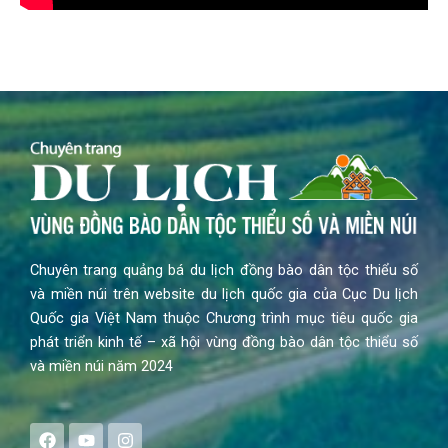
Chuyên trang quảng bá du lịch đồng bào dân tộc thiểu số
và miền núi trên website du lịch quốc gia của Cục Du lịch
Quốc gia Việt Nam thuộc Chương trình mục tiêu quốc gia
phát triển kinh tế – xã hội vùng đồng bào dân tộc thiểu số
và miền núi năm 2024
F
Y
I
a
o
n