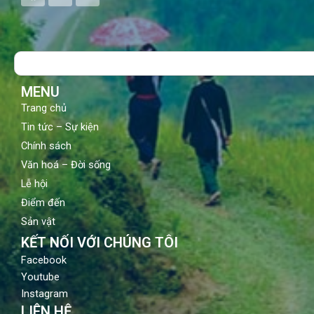
c
u
s
e
t
t
b
u
a
o
b
g
Search
o
e
r
k
a
m
MENU
Trang chủ
Tin tức – Sự kiện
Chính sách
Văn hoá – Đời sống
Lễ hội
Điểm đến
Sản vật
KẾT NỐI VỚI CHÚNG TÔI
Facebook
Youtube
Instagram
LIÊN HỆ