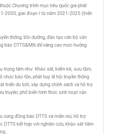
” thuộc Chương trình mục tiêu quốc gia phát
1-2030, giai đoạn I từ năm 2021-2025 (triển
ruyền thống; bồi dưỡng, đào tạo cán bộ văn
g đồng bào DTTS&MN để nâng cao mức hưởng
ụ trọng tâm như: Khảo sát, kiểm kê, sưu tầm,
ổ chức bảo tồn, phát huy lễ hội truyền thống
 triển du lịch; xây dựng chính sách và hỗ trợ
u truyền, phổ biến hình thức sinh hoạt văn
ểu vùng đồng bào DTTS và miền núi; hỗ trợ
các DTTS kết hợp với nghiên cứu, khảo sát tiềm
ưng…