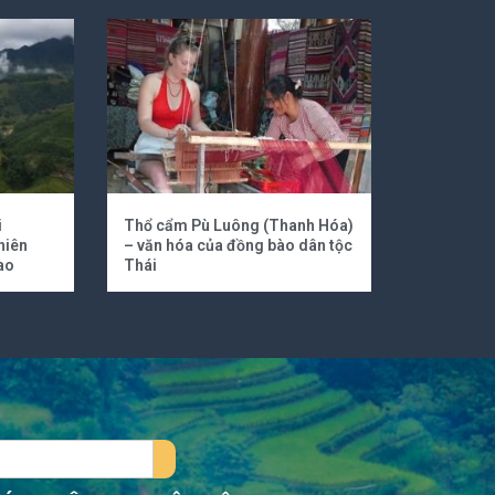
i
Thổ cẩm Pù Luông (Thanh Hóa)
hiên
– văn hóa của đồng bào dân tộc
ao
Thái