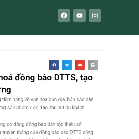
F
Y
I
a
o
n
c
u
s
e
t
t
b
u
a
o
b
g
o
e
r
k
a
m
 hoá đồng bào DTTS, tạo
ững
 tiềm năng về văn hóa bản địa, bản sắc dân
hững sản phẩm độc đáo, thu hút du khách.
ơng có đông đồng bào dân tộc thiểu số
hóa truyền thống của đồng bào các DTTS cùng