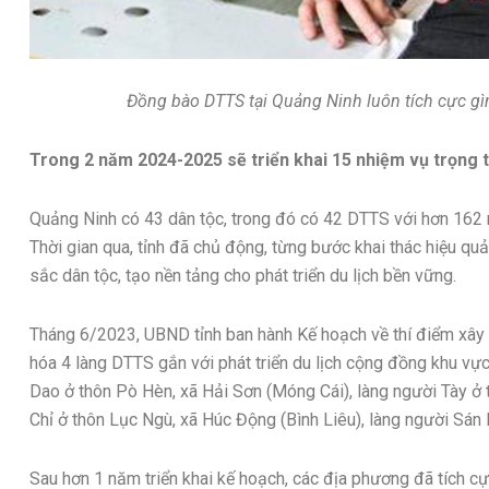
Đồng bào DTTS tại Quảng Ninh luôn tích cực gìn 
Trong 2 năm 2024-2025 sẽ triển khai 15 nhiệm vụ trọng 
Quảng Ninh có 43 dân tộc, trong đó có 42 DTTS với hơn 162 
Thời gian qua, tỉnh đã chủ động, từng bước khai thác hiệu qu
sắc dân tộc, tạo nền tảng cho phát triển du lịch bền vững.
Tháng 6/2023, UBND tỉnh ban hành Kế hoạch về thí điểm xây d
hóa 4 làng DTTS gắn với phát triển du lịch cộng đồng khu vự
Dao ở thôn Pò Hèn, xã Hải Sơn (Móng Cái), làng người Tày ở
Chỉ ở thôn Lục Ngù, xã Húc Động (Bình Liêu), làng người Sán 
Sau hơn 1 năm triển khai kế hoạch, các địa phương đã tích cự