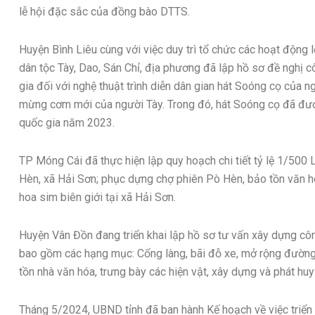
lễ hội đặc sắc của đồng bào DTTS.
Huyện Bình Liêu cùng với việc duy trì tổ chức các hoạt động 
dân tộc Tày, Dao, Sán Chỉ, địa phương đã lập hồ sơ đề nghị 
gia đối với nghệ thuật trình diễn dân gian hát Soóng cọ của n
mừng cơm mới của người Tày. Trong đó, hát Soóng cọ đã được
quốc gia năm 2023.
TP Móng Cái đã thực hiện lập quy hoạch chi tiết tỷ lệ 1/500 
Hèn, xã Hải Sơn; phục dựng chợ phiên Pò Hèn, bảo tồn văn hóa
hoa sim biên giới tại xã Hải Sơn.
Huyện Vân Đồn đang triển khai lập hồ sơ tư vấn xây dựng côn
bao gồm các hạng mục: Cổng làng, bãi đỗ xe, mở rộng đường 
tồn nhà văn hóa, trưng bày các hiện vật, xây dựng và phát huy
Tháng 5/2024, UBND tỉnh đã ban hành Kế hoạch về việc triển k