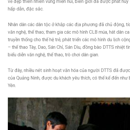
vẻ đẹp thiên nhiên vùng miền núi, biên giới đã được phát hu
hấp dẫn, đặc sắc.
Nhân dân các dân tộc ở khắp các địa phương đã chủ động, tíc
văn nghệ, thể thao; tham gia các mô hình CLB múa, hát dân ca
truyền thống cho thế hệ trẻ; phát triển các mô hình du lịch cộ
– thể thao Tày, Dao, Sán Chỉ, Sán Dìu, đồng bào DTTS nhiệt tìn
biểu diễn văn nghệ, thể thao, trò chơi dân gian.
Từ đây, nhiều nét sinh hoạt văn hóa của người DTTS đã được p
của Quảng Ninh, được du khách yêu thích, có thể kể đến như 
Yên.